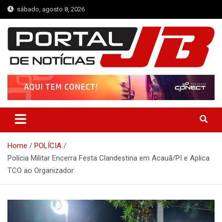
Skip
sábado, agosto 8, 2026
to
content
Portal de Notícias JB
Notícias de Simplício Mendes e Região
Home
POLÍCIA
Polícia Militar Encerra Festa Clandestina em Acauã/PI e Aplica
TCO ao Organizador