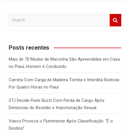
S
e
a
r
c
Posts recentes
h
Mais de 70 Mudas de Maconha São Apreendidas em Casa
no Piauí; Homem é Conduzido
Carreta Com Carga de Madeira Tomba e Interdita Rodovia
Por Quatro Horas no Piauí
STJ Decide Punir Buzzi Com Perda de Cargo Após
Denúncias de Assédio e Importunação Sexual
Vasco Provoca o Fluminense Após Classificação: “É o
Destino”