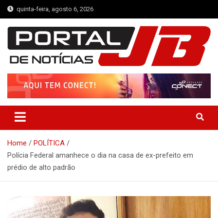
Skip
quinta-feira, agosto 6, 2026
to
content
Portal de Notícias JB
Notícias de Simplício Mendes e Região
Home
POLÍTICA
Polícia Federal amanhece o dia na casa de ex-prefeito em
prédio de alto padrão