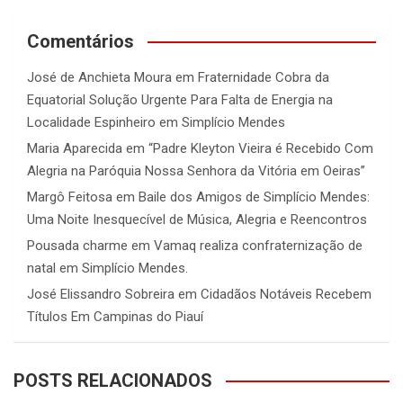
Comentários
José de Anchieta Moura
em
Fraternidade Cobra da
Equatorial Solução Urgente Para Falta de Energia na
Localidade Espinheiro em Simplício Mendes
Maria Aparecida
em
“Padre Kleyton Vieira é Recebido Com
Alegria na Paróquia Nossa Senhora da Vitória em Oeiras”
Margô Feitosa
em
Baile dos Amigos de Simplício Mendes:
Uma Noite Inesquecível de Música, Alegria e Reencontros
Pousada charme
em
Vamaq realiza confraternização de
natal em Simplício Mendes.
José Elissandro Sobreira
em
Cidadãos Notáveis Recebem
Títulos Em Campinas do Piauí
POSTS RELACIONADOS