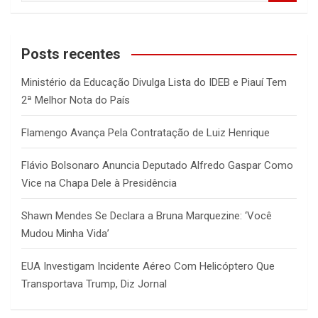
a
r
c
Posts recentes
h
Ministério da Educação Divulga Lista do IDEB e Piauí Tem
2ª Melhor Nota do País
Flamengo Avança Pela Contratação de Luiz Henrique
Flávio Bolsonaro Anuncia Deputado Alfredo Gaspar Como
Vice na Chapa Dele à Presidência
Shawn Mendes Se Declara a Bruna Marquezine: ‘Você
Mudou Minha Vida’
EUA Investigam Incidente Aéreo Com Helicóptero Que
Transportava Trump, Diz Jornal