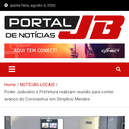
Skip
quinta-feira, agosto 6, 2026
to
content
Portal de Notícias JB
Notícias de Simplício Mendes e Região
Home
NOTÍCIAS LOCAIS
Poder Judiciário e Prefeitura realizam reunião para conter
avanço do Coronavírus em Simplício Mendes.