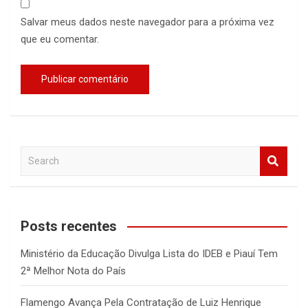
Salvar meus dados neste navegador para a próxima vez
que eu comentar.
S
e
a
r
c
Posts recentes
h
Ministério da Educação Divulga Lista do IDEB e Piauí Tem
2ª Melhor Nota do País
Flamengo Avança Pela Contratação de Luiz Henrique