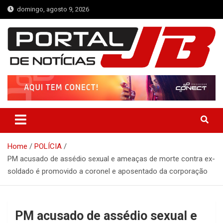
Skip
domingo, agosto 9, 2026
to
content
Portal de Notícias JB
Notícias de Simplício Mendes e Região
Home
POLÍCIA
PM acusado de assédio sexual e ameaças de morte contra ex-
soldado é promovido a coronel e aposentado da corporação
PM acusado de assédio sexual e