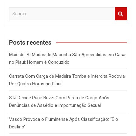
S
e
a
r
c
Posts recentes
h
Mais de 70 Mudas de Maconha São Apreendidas em Casa
no Piauí; Homem é Conduzido
Carreta Com Carga de Madeira Tomba e Interdita Rodovia
Por Quatro Horas no Piauí
STJ Decide Punir Buzzi Com Perda de Cargo Após
Denúncias de Assédio e Importunação Sexual
Vasco Provoca o Fluminense Após Classificação: “É o
Destino”