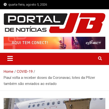
Skip
quarta-feira, agosto 5, 2026
to
content
Portal de Notícias JB
Notícias de Simplício Mendes e Região
Home
COVID-19
Piauí volta a receber doses da Coronavac; lotes da Pfizer
também são enviados ao estado