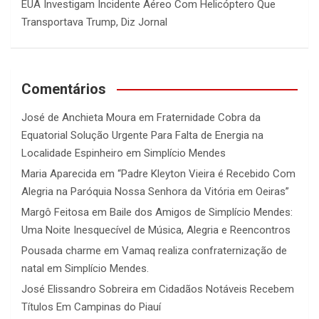
EUA Investigam Incidente Aéreo Com Helicóptero Que
Transportava Trump, Diz Jornal
Comentários
José de Anchieta Moura
em
Fraternidade Cobra da
Equatorial Solução Urgente Para Falta de Energia na
Localidade Espinheiro em Simplício Mendes
Maria Aparecida
em
“Padre Kleyton Vieira é Recebido Com
Alegria na Paróquia Nossa Senhora da Vitória em Oeiras”
Margô Feitosa
em
Baile dos Amigos de Simplício Mendes:
Uma Noite Inesquecível de Música, Alegria e Reencontros
Pousada charme
em
Vamaq realiza confraternização de
natal em Simplício Mendes.
José Elissandro Sobreira
em
Cidadãos Notáveis Recebem
Títulos Em Campinas do Piauí