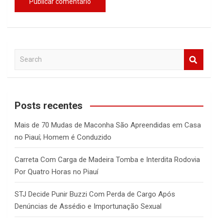
S
e
a
r
c
Posts recentes
h
Mais de 70 Mudas de Maconha São Apreendidas em Casa
no Piauí; Homem é Conduzido
Carreta Com Carga de Madeira Tomba e Interdita Rodovia
Por Quatro Horas no Piauí
STJ Decide Punir Buzzi Com Perda de Cargo Após
Denúncias de Assédio e Importunação Sexual