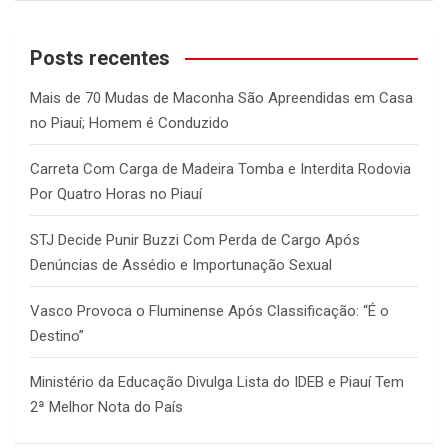
a
r
c
Posts recentes
h
Mais de 70 Mudas de Maconha São Apreendidas em Casa
no Piauí; Homem é Conduzido
Carreta Com Carga de Madeira Tomba e Interdita Rodovia
Por Quatro Horas no Piauí
STJ Decide Punir Buzzi Com Perda de Cargo Após
Denúncias de Assédio e Importunação Sexual
Vasco Provoca o Fluminense Após Classificação: “É o
Destino”
Ministério da Educação Divulga Lista do IDEB e Piauí Tem
2ª Melhor Nota do País