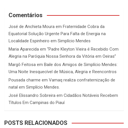
Comentários
José de Anchieta Moura
em
Fraternidade Cobra da
Equatorial Solução Urgente Para Falta de Energia na
Localidade Espinheiro em Simplício Mendes
Maria Aparecida
em
“Padre Kleyton Vieira é Recebido Com
Alegria na Paróquia Nossa Senhora da Vitória em Oeiras”
Margô Feitosa
em
Baile dos Amigos de Simplício Mendes:
Uma Noite Inesquecível de Música, Alegria e Reencontros
Pousada charme
em
Vamaq realiza confraternização de
natal em Simplício Mendes.
José Elissandro Sobreira
em
Cidadãos Notáveis Recebem
Títulos Em Campinas do Piauí
POSTS RELACIONADOS