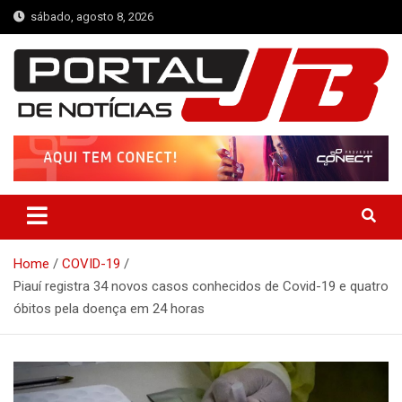
Skip
sábado, agosto 8, 2026
to
content
Portal de Notícias JB
Notícias de Simplício Mendes e Região
Home
COVID-19
Piauí registra 34 novos casos conhecidos de Covid-19 e quatro
óbitos pela doença em 24 horas