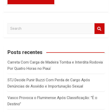
S
e
a
r
c
Posts recentes
h
Carreta Com Carga de Madeira Tomba e Interdita Rodovia
Por Quatro Horas no Piauí
STJ Decide Punir Buzzi Com Perda de Cargo Após
Denúncias de Assédio e Importunação Sexual
Vasco Provoca o Fluminense Após Classificação: “É o
Destino”