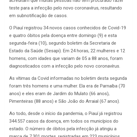
acreditam que muitas pessoas não têm procurado fazer
teste para a infecção pelo novo coronavírus, resultando
em subnotificação de casos.
O Piauí registrou 34 novos casos conhecidos de Covid-19
e quatro óbitos pela doença entre domingo (9) e esta
segunda-feira (10), segundo boletim da Secretaria de
Estado da Saúde (Sesapi). Em 24 horas, 22 mulheres e 12
homens, com idades que variam de 05 a 88 anos, foram
diagnosticados com a infecção pelo novo coronavírus.
As vítimas da Covid informadas no boletim desta segunda
foram três homens e uma mulher. Ela era de Parnaíba (70
anos) e eles eram de Jardim do Mulato (66 anos),
Pimenteiras (88 anos) e São João do Arraial (67 anos).
Ao todo, desde o início da pandemia, o Piauí já registrou
344.557 casos da doença, em todos os municípios do
estado. O número de óbitos pela infecção já atingiu a
marca de 7.301 mortes, registradas em 223 municípios.