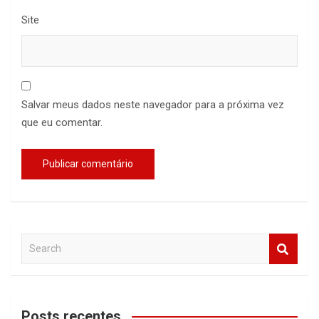
Site
Salvar meus dados neste navegador para a próxima vez
que eu comentar.
S
e
a
r
c
Posts recentes