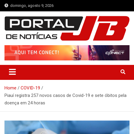
Skip
domingo, agosto 9, 2026
to
content
Portal de Notícias JB
Notícias de Simplício Mendes e Região
Home
COVID-19
Piauí registra 257 novos casos de Covid-19 e sete óbitos pela
doença em 24 horas