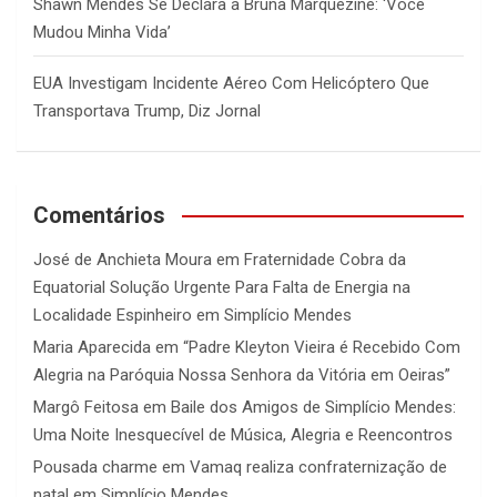
Shawn Mendes Se Declara a Bruna Marquezine: ‘Você
Mudou Minha Vida’
EUA Investigam Incidente Aéreo Com Helicóptero Que
Transportava Trump, Diz Jornal
Comentários
José de Anchieta Moura
em
Fraternidade Cobra da
Equatorial Solução Urgente Para Falta de Energia na
Localidade Espinheiro em Simplício Mendes
Maria Aparecida
em
“Padre Kleyton Vieira é Recebido Com
Alegria na Paróquia Nossa Senhora da Vitória em Oeiras”
Margô Feitosa
em
Baile dos Amigos de Simplício Mendes:
Uma Noite Inesquecível de Música, Alegria e Reencontros
Pousada charme
em
Vamaq realiza confraternização de
natal em Simplício Mendes.