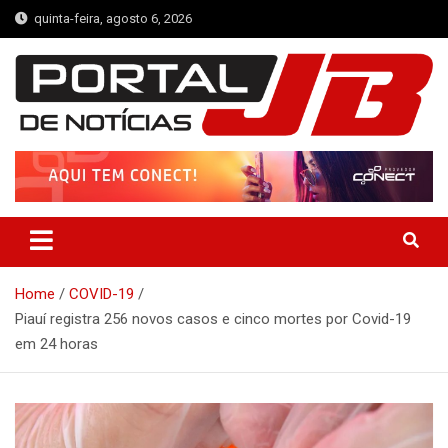
Skip
quinta-feira, agosto 6, 2026
to
content
Portal de Notícias JB
Notícias de Simplício Mendes e Região
Home
COVID-19
Piauí registra 256 novos casos e cinco mortes por Covid-19
em 24 horas