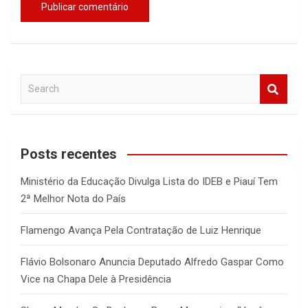
S
e
a
r
c
Posts recentes
h
Ministério da Educação Divulga Lista do IDEB e Piauí Tem
2ª Melhor Nota do País
Flamengo Avança Pela Contratação de Luiz Henrique
Flávio Bolsonaro Anuncia Deputado Alfredo Gaspar Como
Vice na Chapa Dele à Presidência