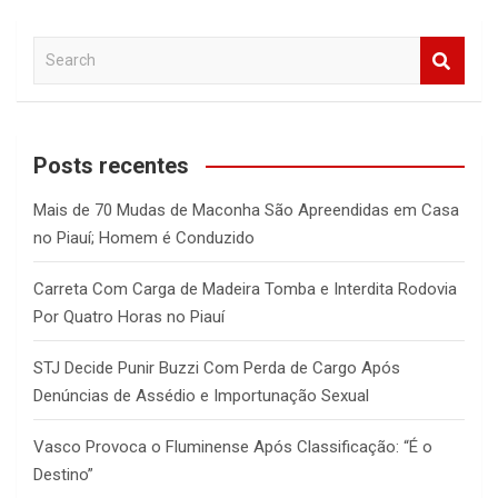
S
e
a
r
c
Posts recentes
h
Mais de 70 Mudas de Maconha São Apreendidas em Casa
no Piauí; Homem é Conduzido
Carreta Com Carga de Madeira Tomba e Interdita Rodovia
Por Quatro Horas no Piauí
STJ Decide Punir Buzzi Com Perda de Cargo Após
Denúncias de Assédio e Importunação Sexual
Vasco Provoca o Fluminense Após Classificação: “É o
Destino”