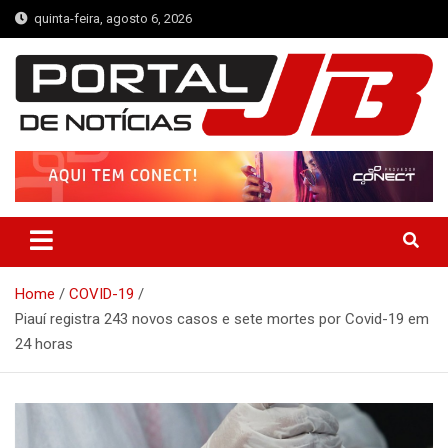
Skip
quinta-feira, agosto 6, 2026
to
content
Portal de Notícias JB
Notícias de Simplício Mendes e Região
Home
COVID-19
Piauí registra 243 novos casos e sete mortes por Covid-19 em
24 horas