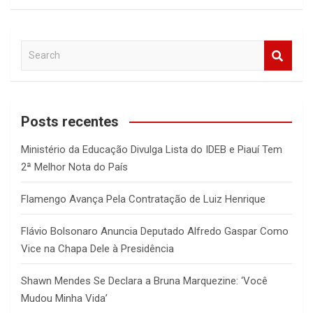
S
e
a
r
c
Posts recentes
h
Ministério da Educação Divulga Lista do IDEB e Piauí Tem
2ª Melhor Nota do País
Flamengo Avança Pela Contratação de Luiz Henrique
Flávio Bolsonaro Anuncia Deputado Alfredo Gaspar Como
Vice na Chapa Dele à Presidência
Shawn Mendes Se Declara a Bruna Marquezine: ‘Você
Mudou Minha Vida’