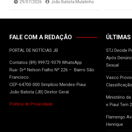
29/07/2026
João Batista Mulatinho
FALE COM A REDAÇÃO
ÚLTIMAS
PORTAL DE NOTÍCIAS JB
STJ Decide P
Após Denúnci
Contatos (89) 99972-9379 WhatsApp
Sexual
Rua- Drº Nelson Fialho Nº 226 – Bairro São
Francisco.
Vasco Provo
CEP-64700-000 Simplício Mendes-Piaui.
Classificação
João Batista (JB) Diretor Geral.
Ministério da
Política de Privacidade.
e Piauí Tem 
Flamengo Ava
Henrique