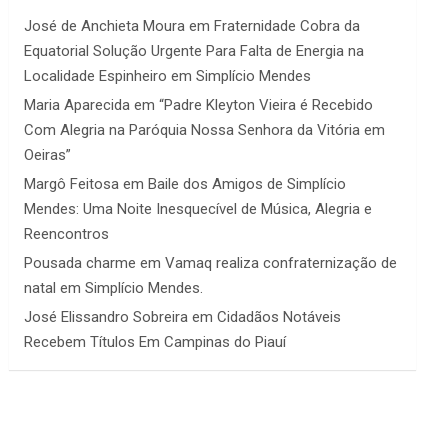
José de Anchieta Moura
em
Fraternidade Cobra da
Equatorial Solução Urgente Para Falta de Energia na
Localidade Espinheiro em Simplício Mendes
Maria Aparecida
em
“Padre Kleyton Vieira é Recebido
Com Alegria na Paróquia Nossa Senhora da Vitória em
Oeiras”
Margô Feitosa
em
Baile dos Amigos de Simplício
Mendes: Uma Noite Inesquecível de Música, Alegria e
Reencontros
Pousada charme
em
Vamaq realiza confraternização de
natal em Simplício Mendes.
José Elissandro Sobreira
em
Cidadãos Notáveis
Recebem Títulos Em Campinas do Piauí