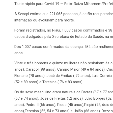
Teste rápido para Covid-19 — Foto: Raíza Milhomem/Prefe
A Sesapi estima que 221.065 pessoas já estão recupera
internação ou evoluíram para morte.
Foram registrados, no Piauí, 1.007 casos confirmados e 3
dados divulgados pela Secretaria de Estado da Saúde, na noi
Dos 1.007 casos confirmados da doença, 582 são mulhere
anos.
Vinte e três homens e quinze mulheres não resistiram às c
anos), Caracol (88 anos), Campo Maior (49 e 84 anos), Crist
Floriano (78 anos), José de Freitas ( 79 anos), Luis Correia 
(52 e 89 anos) e Teresina ( 76 e 83 anos).
Os do sexo masculino eram naturais de Barras (67 e 77 ano
(67 e 74 anos), José de Freitas (52 anos), Júlio Borges (5
anos), Pedro II (66 anos), Picos (45 anos),Piripiri (72, dois
anos),Teresina (52, 54 e 73 anos) e União (66 anos). Doze