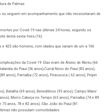
itura de Palmas
das ou seguem em acompanhamento que não necessitaram de
8 mortes por Covid-19 nas últimas 24 horas, segundo os
te desta sexta-feira (16).
s e 425 são homens, com idades que variam de um a 106
omplicações da Covid-19. Elas eram de Anísio de Abreu (66
alandia do Piauí (56 anos),Curral Novo do Piauí (83 anos),
(89 anos), Parnaíba (72 anos), Piracuruca ( 62 anos), Piripiri
s), Batalha (69 anos), Beneditinos (95 anos), Campo Maior
2 anos), Morro Cabeça no Tempo (63 anos), Parnaíba (74 e 89
 de 75 anos, 78 e 82 anos), São João do Piauí (81
 vítimas não possuíam comorbidades.