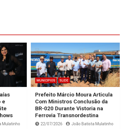
MUNICIPIOS
SLIDE
saías
Prefeito Márcio Moura Articula
 e
Com Ministros Conclusão da
ite
BR-020 Durante Vistoria na
Shows
Ferrovia Transnordestina
a Mulatinho
22/07/2026
João Batista Mulatinho