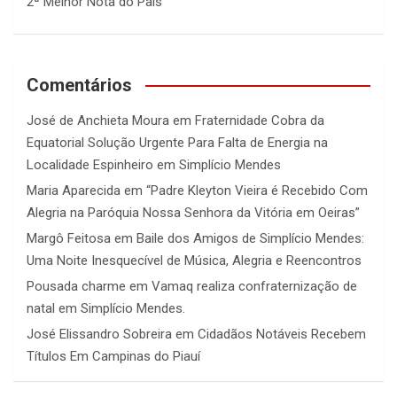
2ª Melhor Nota do País
Comentários
José de Anchieta Moura
em
Fraternidade Cobra da
Equatorial Solução Urgente Para Falta de Energia na
Localidade Espinheiro em Simplício Mendes
Maria Aparecida
em
“Padre Kleyton Vieira é Recebido Com
Alegria na Paróquia Nossa Senhora da Vitória em Oeiras”
Margô Feitosa
em
Baile dos Amigos de Simplício Mendes:
Uma Noite Inesquecível de Música, Alegria e Reencontros
Pousada charme
em
Vamaq realiza confraternização de
natal em Simplício Mendes.
José Elissandro Sobreira
em
Cidadãos Notáveis Recebem
Títulos Em Campinas do Piauí