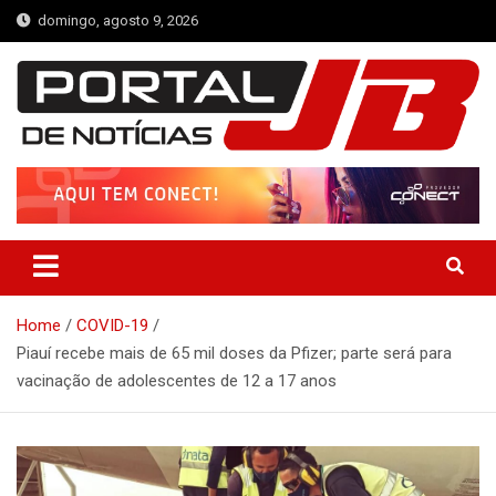
Skip
domingo, agosto 9, 2026
to
content
Portal de Notícias JB
Notícias de Simplício Mendes e Região
Home
COVID-19
Piauí recebe mais de 65 mil doses da Pfizer; parte será para
vacinação de adolescentes de 12 a 17 anos