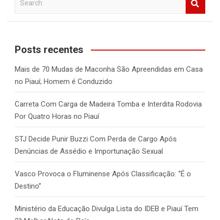
e
a
r
c
Posts recentes
h
Mais de 70 Mudas de Maconha São Apreendidas em Casa
no Piauí; Homem é Conduzido
Carreta Com Carga de Madeira Tomba e Interdita Rodovia
Por Quatro Horas no Piauí
STJ Decide Punir Buzzi Com Perda de Cargo Após
Denúncias de Assédio e Importunação Sexual
Vasco Provoca o Fluminense Após Classificação: “É o
Destino”
Ministério da Educação Divulga Lista do IDEB e Piauí Tem