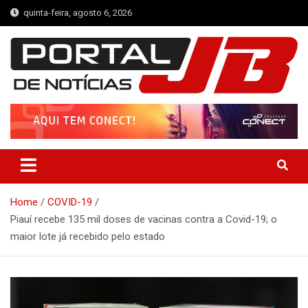
Skip
quinta-feira, agosto 6, 2026
to
content
Portal de Notícias JB
Notícias de Simplício Mendes e Região
Home
COVID-19
Piauí recebe 135 mil doses de vacinas contra a Covid-19; o
maior lote já recebido pelo estado