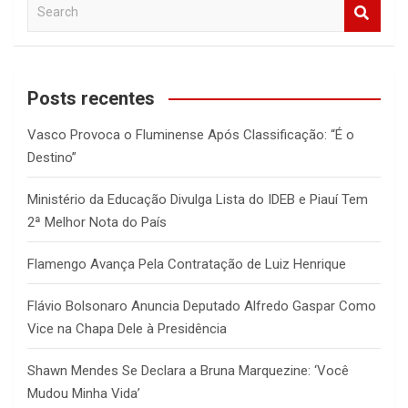
S
e
a
r
c
Posts recentes
h
Vasco Provoca o Fluminense Após Classificação: “É o
Destino”
Ministério da Educação Divulga Lista do IDEB e Piauí Tem
2ª Melhor Nota do País
Flamengo Avança Pela Contratação de Luiz Henrique
Flávio Bolsonaro Anuncia Deputado Alfredo Gaspar Como
Vice na Chapa Dele à Presidência
Shawn Mendes Se Declara a Bruna Marquezine: ‘Você
Mudou Minha Vida’