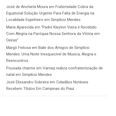
José de Anchieta Moura
em
Fraternidade Cobra da
Equatorial Solução Urgente Para Falta de Energia na
Localidade Espinheiro em Simplício Mendes
Maria Aparecida
em
“Padre Kleyton Vieira é Recebido
Com Alegria na Paróquia Nossa Senhora da Vitória em
Oeiras”
Margô Feitosa
em
Baile dos Amigos de Simplício
Mendes: Uma Noite Inesquecível de Música, Alegria e
Reencontros
Pousada charme
em
Vamaq realiza confraternização de
natal em Simplício Mendes.
José Elissandro Sobreira
em
Cidadãos Notáveis
Recebem Títulos Em Campinas do Piauí