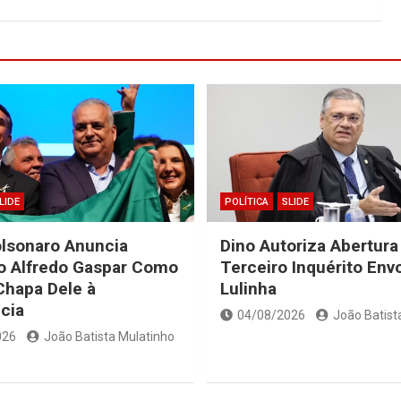
LIDE
POLÍTICA
SLIDE
olsonaro Anuncia
Dino Autoriza Abertura
o Alfredo Gaspar Como
Terceiro Inquérito Env
Chapa Dele à
Lulinha
cia
04/08/2026
João Batist
026
João Batista Mulatinho