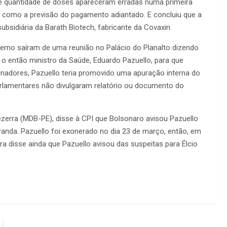
e quantidade de doses apareceram erradas numa primeira
 como a previsão do pagamento adiantado. E concluiu que a
sidiária da Barath Biotech, fabricante da Covaxin.
erno saíram de uma reunião no Palácio do Planalto dizendo
 o então ministro da Saúde, Eduardo Pazuello, para que
adores, Pazuello teria promovido uma apuração interna do
rlamentares não divulgaram relatório ou documento do
ezerra (MDB-PE), disse à CPI que Bolsonaro avisou Pazuello
randa. Pazuello foi exonerado no dia 23 de março, então, em
a disse ainda que Pazuello avisou das suspeitas para Élcio