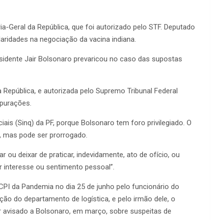
a-Geral da República, que foi autorizado pelo STF. Deputado
laridades na negociação da vacina indiana.
residente Jair Bolsonaro prevaricou no caso das supostas
a República, e autorizada pelo Supremo Tribunal Federal
apurações.
iais (Sinq) da PF, porque Bolsonaro tem foro privilegiado. O
s, mas pode ser prorrogado.
r ou deixar de praticar, indevidamente, ato de ofício, ou
er interesse ou sentimento pessoal”.
 CPI da Pandemia no dia 25 de junho pelo funcionário do
ção do departamento de logística, e pelo irmão dele, o
r avisado a Bolsonaro, em março, sobre suspeitas de