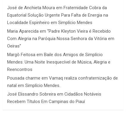
José de Anchieta Moura
em
Fraternidade Cobra da
Equatorial Solução Urgente Para Falta de Energia na
Localidade Espinheiro em Simplício Mendes
Maria Aparecida
em
“Padre Kleyton Vieira é Recebido
Com Alegria na Paróquia Nossa Senhora da Vitória em
Oeiras”
Margô Feitosa
em
Baile dos Amigos de Simplício
Mendes: Uma Noite Inesquecível de Música, Alegria e
Reencontros
Pousada charme
em
Vamaq realiza confraternização de
natal em Simplício Mendes.
José Elissandro Sobreira
em
Cidadãos Notáveis
Recebem Títulos Em Campinas do Piauí