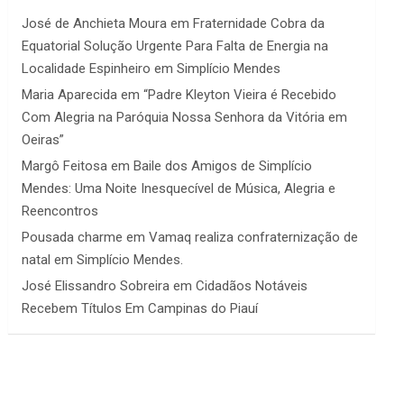
José de Anchieta Moura
em
Fraternidade Cobra da
Equatorial Solução Urgente Para Falta de Energia na
Localidade Espinheiro em Simplício Mendes
Maria Aparecida
em
“Padre Kleyton Vieira é Recebido
Com Alegria na Paróquia Nossa Senhora da Vitória em
Oeiras”
Margô Feitosa
em
Baile dos Amigos de Simplício
Mendes: Uma Noite Inesquecível de Música, Alegria e
Reencontros
Pousada charme
em
Vamaq realiza confraternização de
natal em Simplício Mendes.
José Elissandro Sobreira
em
Cidadãos Notáveis
Recebem Títulos Em Campinas do Piauí