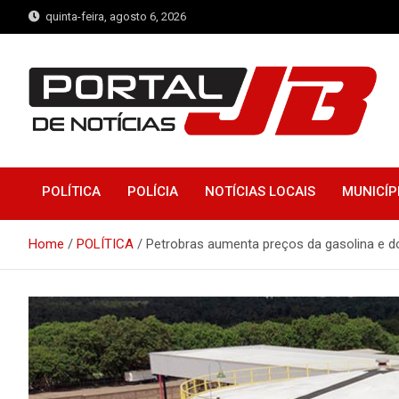
Skip
quinta-feira, agosto 6, 2026
to
content
Portal de Notícias JB
Notícias de Simplício Mendes e Região
POLÍTICA
POLÍCIA
NOTÍCIAS LOCAIS
MUNICÍP
Home
POLÍTICA
Petrobras aumenta preços da gasolina e d