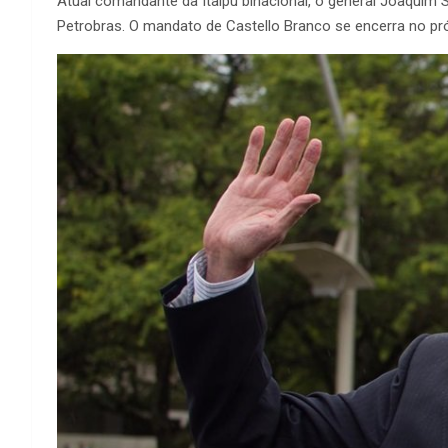
Atual comandante da Itaipu binacional, o general Joaquim Si
Petrobras. O mandato de Castello Branco se encerra no pró