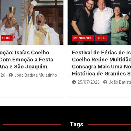
SLIDE
MUNICIPIOS
SLIDE
oção: Isaías Coelho
Festival de Férias de I
 Com Emoção a Festa
Coelho Reúne Multidão
Ana e São Joaquim
Consagra Mais Uma No
Histórica de Grandes 
026
João Batista Mulatinho
25/07/2026
João Batist
Tags