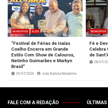
MUNICIPIOS
SLIDE
MUNICIPIOS
“Festival de Férias de Isaías
Fé e Dev
Coelho Encerra em Grande
Celebra
Estilo Com Show de Calouros,
de Sant’
Netinho Guimarães e Markyn
28/07/2
Brasil”
29/07/2026
João Batista Mulatinho
FALE COM A REDAÇÃO
ÚLTIMAS