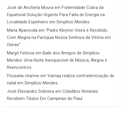
José de Anchieta Moura
em
Fraternidade Cobra da
Equatorial Solução Urgente Para Falta de Energia na
Localidade Espinheiro em Simplício Mendes
Maria Aparecida
em
“Padre Kleyton Vieira é Recebido
Com Alegria na Paróquia Nossa Senhora da Vitória em
Oeiras”
Margô Feitosa
em
Baile dos Amigos de Simplício
Mendes: Uma Noite Inesquecível de Música, Alegria e
Reencontros
Pousada charme
em
Vamaq realiza confraternização de
natal em Simplício Mendes.
José Elissandro Sobreira
em
Cidadãos Notáveis
Recebem Títulos Em Campinas do Piauí