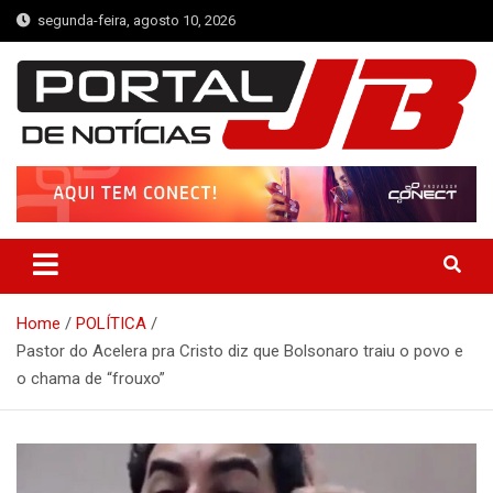
Skip
segunda-feira, agosto 10, 2026
to
content
Portal de Notícias JB
Notícias de Simplício Mendes e Região
Home
POLÍTICA
Pastor do Acelera pra Cristo diz que Bolsonaro traiu o povo e
o chama de “frouxo”