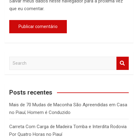
Salvar meus dados neste navegador para a próxima vez
que eu comentar.
S
e
a
r
c
Posts recentes
h
Mais de 70 Mudas de Maconha São Apreendidas em Casa
no Piauí; Homem é Conduzido
Carreta Com Carga de Madeira Tomba e Interdita Rodovia
Por Quatro Horas no Piauí