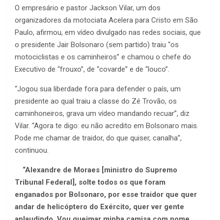
O empresário e pastor Jackson Vilar, um dos
organizadores da motociata Acelera para Cristo em São
Paulo, afirmou, em vídeo divulgado nas redes sociais, que
o presidente Jair Bolsonaro (sem partido) traiu “os
motociclistas e os caminheiros” e chamou o chefe do
Executivo de “frouxo”, de “covarde” e de “louco”.
“Jogou sua liberdade fora para defender o país, um
presidente ao qual traiu a classe do Zé Trovão, os
caminhoneiros, grava um vídeo mandando recuar”, diz
Vilar. “Agora te digo: eu não acredito em Bolsonaro mais.
Pode me chamar de traidor, do que quiser, canalha”,
continuou.
“Alexandre de Moraes [ministro do Supremo
Tribunal Federal], solte todos os que foram
enganados por Bolsonaro, por esse traidor que quer
andar de helicóptero do Exército, quer ver gente
aplaudindo. Vou queimar minha camisa com nome