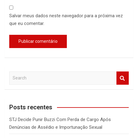
Salvar meus dados neste navegador para a próxima vez
que eu comentar.
S
e
a
r
c
Posts recentes
h
STJ Decide Punir Buzzi Com Perda de Cargo Após
Denúncias de Assédio e Importunação Sexual