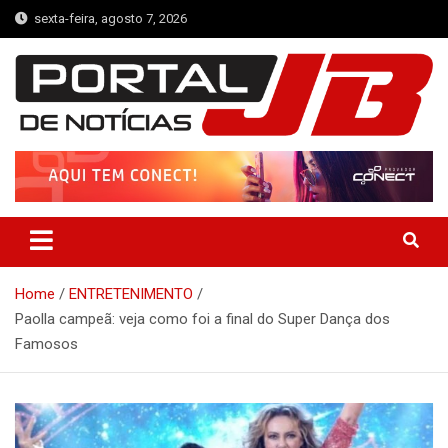
Skip
sexta-feira, agosto 7, 2026
to
content
Portal de Notícias JB
Notícias de Simplício Mendes e Região
Home
ENTRETENIMENTO
Paolla campeã: veja como foi a final do Super Dança dos
Famosos