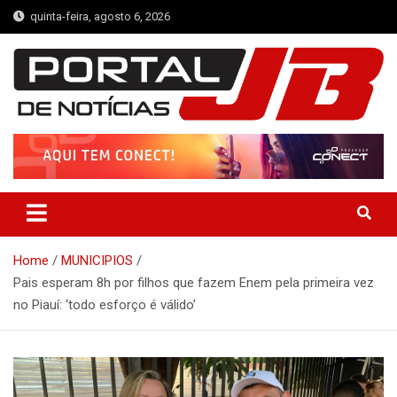
Skip
quinta-feira, agosto 6, 2026
to
content
Portal de Notícias JB
Notícias de Simplício Mendes e Região
Home
MUNICIPIOS
Pais esperam 8h por filhos que fazem Enem pela primeira vez
no Piauí: ‘todo esforço é válido’