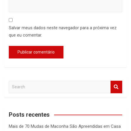
Salvar meus dados neste navegador para a próxima vez
que eu comentar.
S
e
a
r
c
Posts recentes
h
Mais de 70 Mudas de Maconha São Apreendidas em Casa