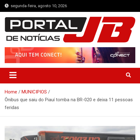
Skip
segunda-feira, agosto 10, 2026
to
content
Portal de Notícias JB
Notícias de Simplício Mendes e Região
Home
MUNICIPIOS
Ônibus que saiu do Piauí tomba na BR-020 e deixa 11 pessoas
feridas