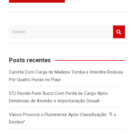
S
e
a
r
c
Posts recentes
h
Carreta Com Carga de Madeira Tomba e Interdita Rodovia
Por Quatro Horas no Piauí
STJ Decide Punir Buzzi Com Perda de Cargo Após
Denúncias de Assédio e Importunação Sexual
Vasco Provoca o Fluminense Após Classificação: “É o
Destino”