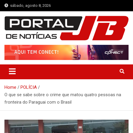
Skip
sábado, agosto 8, 2026
to
content
Portal de Notícias JB
Notícias de Simplício Mendes e Região
Home
POLÍCIA
O que se sabe sobre o crime que matou quatro pessoas na
fronteira do Paraguai com o Brasil