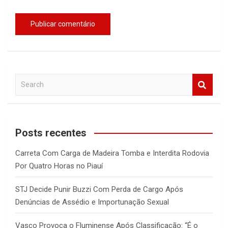
S
e
a
r
c
Posts recentes
h
Carreta Com Carga de Madeira Tomba e Interdita Rodovia
Por Quatro Horas no Piauí
STJ Decide Punir Buzzi Com Perda de Cargo Após
Denúncias de Assédio e Importunação Sexual
Vasco Provoca o Fluminense Após Classificação: “É o