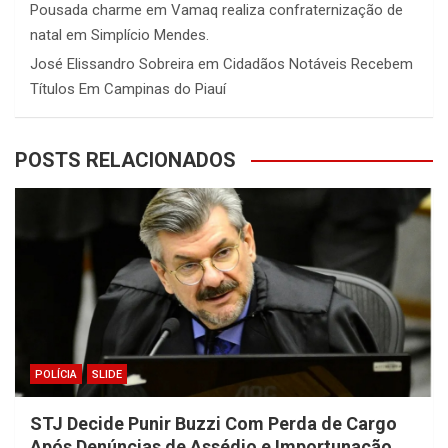
Pousada charme
em
Vamaq realiza confraternização de
natal em Simplício Mendes.
José Elissandro Sobreira
em
Cidadãos Notáveis Recebem
Títulos Em Campinas do Piauí
POSTS RELACIONADOS
POLÍCIA
SLIDE
STJ Decide Punir Buzzi Com Perda de Cargo
Após Denúncias de Assédio e Importunação