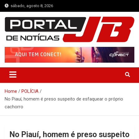
Skip
sábado, agosto 8, 2026
to
content
Portal de Notícias JB
Notícias de Simplício Mendes e Região
Home
POLÍCIA
No Piauí, homem é preso suspeito de esfaquear o próprio
cachorro
No Piauí, homem é preso suspeito