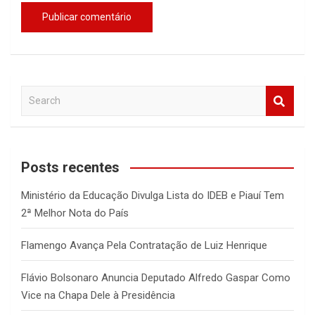
S
e
a
r
c
Posts recentes
h
Ministério da Educação Divulga Lista do IDEB e Piauí Tem
2ª Melhor Nota do País
Flamengo Avança Pela Contratação de Luiz Henrique
Flávio Bolsonaro Anuncia Deputado Alfredo Gaspar Como
Vice na Chapa Dele à Presidência