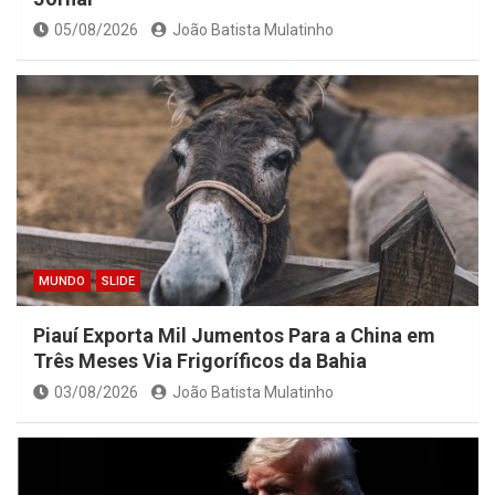
05/08/2026
João Batista Mulatinho
MUNDO
SLIDE
Piauí Exporta Mil Jumentos Para a China em
Três Meses Via Frigoríficos da Bahia
03/08/2026
João Batista Mulatinho