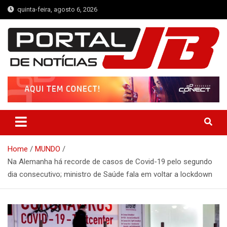
Skip
quinta-feira, agosto 6, 2026
to
content
Portal de Notícias JB
Notícias de Simplício Mendes e Região
Home
MUNDO
Na Alemanha há recorde de casos de Covid-19 pelo segundo
dia consecutivo; ministro de Saúde fala em voltar a lockdown