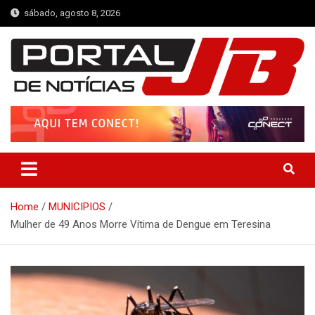
Skip
sábado, agosto 8, 2026
to
content
Portal de Notícias JB
Notícias de Simplício Mendes e Região
Home
MUNICIPIOS
Mulher de 49 Anos Morre Vítima de Dengue em Teresina