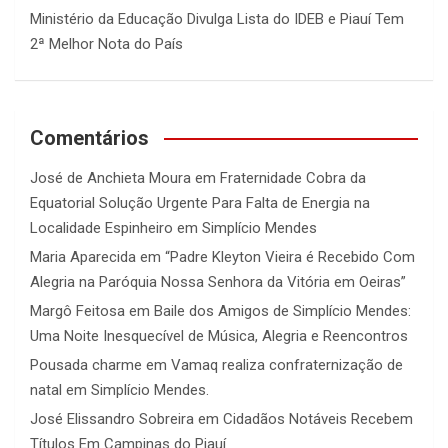
Ministério da Educação Divulga Lista do IDEB e Piauí Tem
2ª Melhor Nota do País
Comentários
José de Anchieta Moura
em
Fraternidade Cobra da
Equatorial Solução Urgente Para Falta de Energia na
Localidade Espinheiro em Simplício Mendes
Maria Aparecida
em
“Padre Kleyton Vieira é Recebido Com
Alegria na Paróquia Nossa Senhora da Vitória em Oeiras”
Margô Feitosa
em
Baile dos Amigos de Simplício Mendes:
Uma Noite Inesquecível de Música, Alegria e Reencontros
Pousada charme
em
Vamaq realiza confraternização de
natal em Simplício Mendes.
José Elissandro Sobreira
em
Cidadãos Notáveis Recebem
Títulos Em Campinas do Piauí