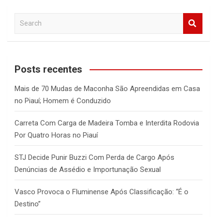
S
e
a
r
c
Posts recentes
h
Mais de 70 Mudas de Maconha São Apreendidas em Casa
no Piauí; Homem é Conduzido
Carreta Com Carga de Madeira Tomba e Interdita Rodovia
Por Quatro Horas no Piauí
STJ Decide Punir Buzzi Com Perda de Cargo Após
Denúncias de Assédio e Importunação Sexual
Vasco Provoca o Fluminense Após Classificação: “É o
Destino”