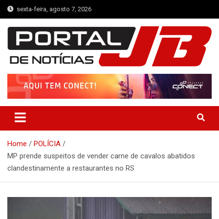
Skip
sexta-feira, agosto 7, 2026
to
content
Portal de Notícias JB
Notícias de Simplício Mendes e Região
Home
POLÍCIA
MP prende suspeitos de vender carne de cavalos abatidos
clandestinamente a restaurantes no RS