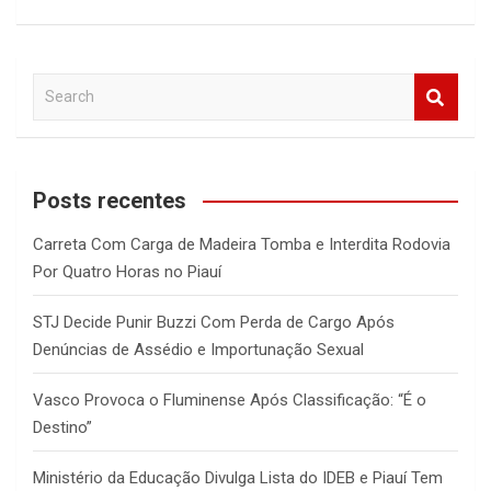
S
e
a
r
c
Posts recentes
h
Carreta Com Carga de Madeira Tomba e Interdita Rodovia
Por Quatro Horas no Piauí
STJ Decide Punir Buzzi Com Perda de Cargo Após
Denúncias de Assédio e Importunação Sexual
Vasco Provoca o Fluminense Após Classificação: “É o
Destino”
Ministério da Educação Divulga Lista do IDEB e Piauí Tem