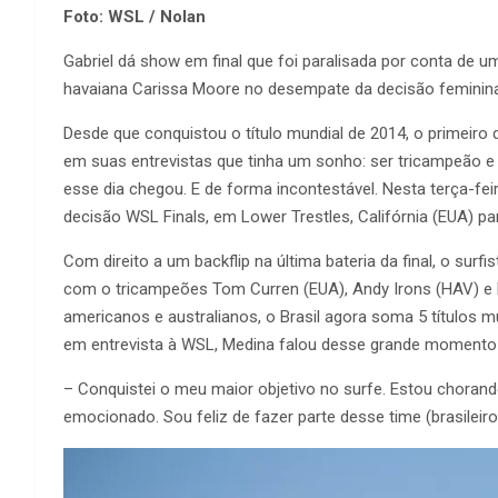
Foto: WSL / Nolan
Gabriel dá show em final que foi paralisada por conta de 
havaiana Carissa Moore no desempate da decisão feminin
Desde que conquistou o título mundial de 2014, o primeiro d
em suas entrevistas que tinha um sonho: ser tricampeão e 
esse dia chegou. E de forma incontestável. Nesta terça-feir
decisão WSL Finals, em Lower Trestles, Califórnia (EUA) p
Com direito a um backflip na última bateria da final, o sur
com o tricampeões Tom Curren (EUA), Andy Irons (HAV) e 
americanos e australianos, o Brasil agora soma 5 títulos 
em entrevista à WSL, Medina falou desse grande momento da
– Conquistei o meu maior objetivo no surfe. Estou choran
emocionado. Sou feliz de fazer parte desse time (brasileiro