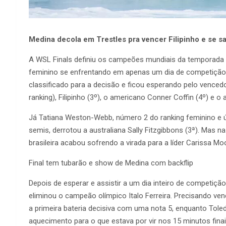
Medina decola em Trestles pra vencer Filipinho e se s
A WSL Finals definiu os campeões mundiais da temporada 
feminino se enfrentando em apenas um dia de competição. 
classificado para a decisão e ficou esperando pelo venced
ranking), Filipinho (3º), o americano Conner Coffin (4º) e o a
Já Tatiana Weston-Webb, número 2 do ranking feminino e ún
semis, derrotou a australiana Sally Fitzgibbons (3ª). Mas na 
brasileira acabou sofrendo a virada para a líder Carissa 
Final tem tubarão e show de Medina com backflip
Depois de esperar e assistir a um dia inteiro de competição,
eliminou o campeão olímpico Italo Ferreira. Precisando ve
a primeira bateria decisiva com uma nota 5, enquanto Tole
aquecimento para o que estava por vir nos 15 minutos finai