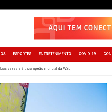
IOS
ESPORTES
ENTRETENIMENTO
COVID-19
CON
o duas vezes e é tricampeão mundial da WSL]