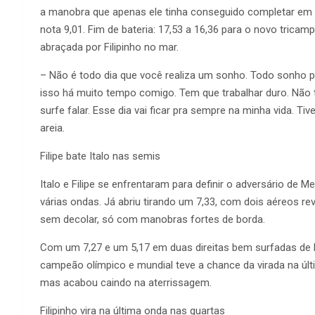
a manobra que apenas ele tinha conseguido completar em u
nota 9,01. Fim de bateria: 17,53 a 16,36 para o novo trica
abraçada por Filipinho no mar.
– Não é todo dia que você realiza um sonho. Todo sonho pa
isso há muito tempo comigo. Tem que trabalhar duro. Não 
surfe falar. Esse dia vai ficar pra sempre na minha vida. T
areia.
Filipe bate Italo nas semis
Italo e Filipe se enfrentaram para definir o adversário de 
várias ondas. Já abriu tirando um 7,33, com dois aéreos r
sem decolar, só com manobras fortes de borda.
Com um 7,27 e um 5,17 em duas direitas bem surfadas de bac
campeão olímpico e mundial teve a chance da virada na últim
mas acabou caindo na aterrissagem.
Filipinho vira na última onda nas quartas