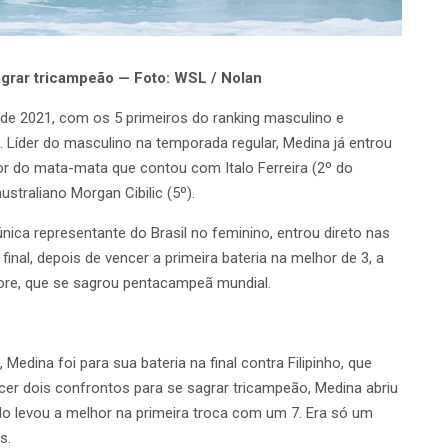
agrar tricampeão — Foto: WSL / Nolan
de 2021, com os 5 primeiros do ranking masculino e
Líder do masculino na temporada regular, Medina já entrou
or do mata-mata que contou com Italo Ferreira (2º do
ustraliano Morgan Cibilic (5º).
ica representante do Brasil no feminino, entrou direto nas
final, depois de vencer a primeira bateria na melhor de 3, a
Moore, que se sagrou pentacampeã mundial.
 Medina foi para sua bateria na final contra Filipinho, que
ncer dois confrontos para se sagrar tricampeão, Medina abriu
do levou a melhor na primeira troca com um 7. Era só um
s.