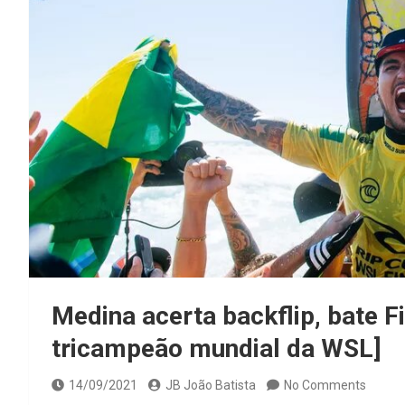
Medina acerta backflip, bate F
tricampeão mundial da WSL]
14/09/2021
JB João Batista
No Comments