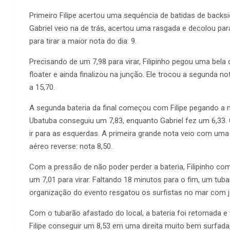
Primeiro Filipe acertou uma sequência de batidas de backsi
Gabriel veio na de trás, acertou uma rasgada e decolou par
para tirar a maior nota do dia: 9.
Precisando de um 7,98 para virar, Filipinho pegou uma bela
floater e ainda finalizou na junção. Ele trocou a segunda not
a 15,70.
A segunda bateria da final começou com Filipe pegando a m
Ubatuba conseguiu um 7,83, enquanto Gabriel fez um 6,33
ir para as esquerdas. A primeira grande nota veio com uma
aéreo reverse: nota 8,50.
Com a pressão de não poder perder a bateria, Filipinho co
um 7,01 para virar. Faltando 18 minutos para o fim, um tub
organização do evento resgatou os surfistas no mar com je
Com o tubarão afastado do local, a bateria foi retomada
Filipe conseguir um 8,53 em uma direita muito bem surfad