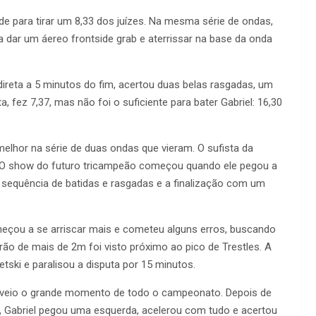
de para tirar um 8,33 dos juízes. Na mesma série de ondas,
a dar um áereo frontside grab e aterrissar na base da onda
 direta a 5 minutos do fim, acertou duas belas rasgadas, um
a, fez 7,37, mas não foi o suficiente para bater Gabriel: 16,30
elhor na série de duas ondas que vieram. O sufista da
. O show do futuro tricampeão começou quando ele pegou a
 sequência de batidas e rasgadas e a finalização com um
meçou a se arriscar mais e cometeu alguns erros, buscando
arão de mais de 2m foi visto próximo ao pico de Trestles. A
tski e paralisou a disputa por 15 minutos.
 e veio o grande momento de todo o campeonato. Depois de
a, Gabriel pegou uma esquerda, acelerou com tudo e acertou