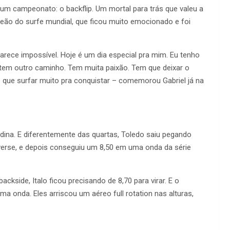
m campeonato: o backflip. Um mortal para trás que valeu a
mpeão do surfe mundial, que ficou muito emocionado e foi
rece impossível. Hoje é um dia especial pra mim. Eu tenho
tem outro caminho. Tem muita paixão. Tem que deixar o
ive que surfar muito pra conquistar – comemorou Gabriel já na
Medina. E diferentemente das quartas, Toledo saiu pegando
everse, e depois conseguiu um 8,50 em uma onda da série
kside, Italo ficou precisando de 8,70 para virar. E o
a onda. Eles arriscou um aéreo full rotation nas alturas,