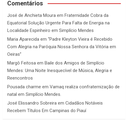
Comentários
José de Anchieta Moura
em
Fraternidade Cobra da
Equatorial Solução Urgente Para Falta de Energia na
Localidade Espinheiro em Simplício Mendes
Maria Aparecida
em
“Padre Kleyton Vieira é Recebido
Com Alegria na Paróquia Nossa Senhora da Vitória em
Oeiras”
Margô Feitosa
em
Baile dos Amigos de Simplício
Mendes: Uma Noite Inesquecível de Música, Alegria e
Reencontros
Pousada charme
em
Vamaq realiza confraternização de
natal em Simplício Mendes.
José Elissandro Sobreira
em
Cidadãos Notáveis
Recebem Títulos Em Campinas do Piauí