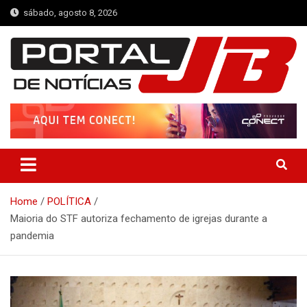
Skip
sábado, agosto 8, 2026
to
content
Portal de Notícias JB
Notícias de Simplício Mendes e Região
Home
POLÍTICA
Maioria do STF autoriza fechamento de igrejas durante a
pandemia