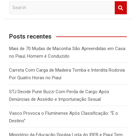
S
e
a
r
c
Posts recentes
h
Mais de 70 Mudas de Maconha São Apreendidas em Casa
no Piauí; Homem é Conduzido
Carreta Com Carga de Madeira Tomba e Interdita Rodovia
Por Quatro Horas no Piauí
STJ Decide Punir Buzzi Com Perda de Cargo Após
Denúncias de Assédio e Importunação Sexual
Vasco Provoca o Fluminense Após Classificação: “É o
Destino”
Ministério da Educação Divulga Lista do IDEB e Piauí Tem