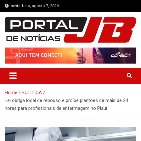
Skip
sexta-feira, agosto 7, 2026
to
content
Portal de Notícias JB
Notícias de Simplício Mendes e Região
Home
POLÍTICA
Lei obriga local de repouso e proíbe plantões de mais de 24
horas para profissionais de enfermagem no Piauí