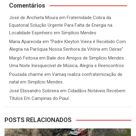
Comentários
José de Anchieta Moura
em
Fraternidade Cobra da
Equatorial Solução Urgente Para Falta de Energia na
Localidade Espinheiro em Simplício Mendes
Maria Aparecida
em
“Padre Kleyton Vieira é Recebido Com
Alegria na Paróquia Nossa Senhora da Vitória em Oeiras”
Margô Feitosa
em
Baile dos Amigos de Simplício Mendes:
Uma Noite Inesquecível de Música, Alegria e Reencontros
Pousada charme
em
Vamaq realiza confraternização de
natal em Simplício Mendes.
José Elissandro Sobreira
em
Cidadãos Notáveis Recebem
Títulos Em Campinas do Piauí
POSTS RELACIONADOS