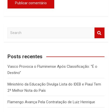
S
e
a
r
c
Posts recentes
h
Vasco Provoca o Fluminense Após Classificação: “É o
Destino”
Ministério da Educação Divulga Lista do IDEB e Piauí Tem
2ª Melhor Nota do País
Flamengo Avança Pela Contratação de Luiz Henrique