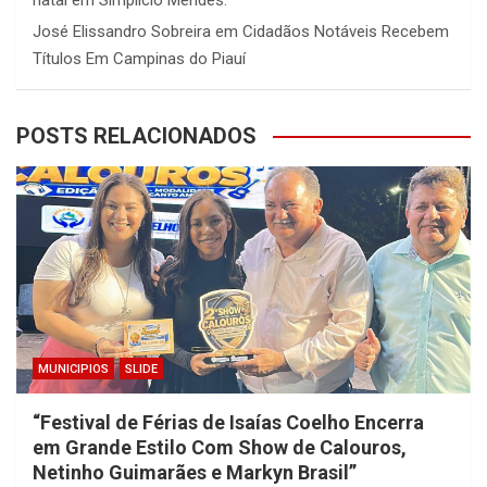
natal em Simplício Mendes.
José Elissandro Sobreira
em
Cidadãos Notáveis Recebem
Títulos Em Campinas do Piauí
POSTS RELACIONADOS
MUNICIPIOS
SLIDE
“Festival de Férias de Isaías Coelho Encerra
em Grande Estilo Com Show de Calouros,
Netinho Guimarães e Markyn Brasil”