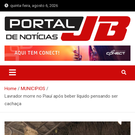
Skip
quinta-feira, agosto 6, 2026
to
content
Portal de Notícias JB
Notícias de Simplício Mendes e Região
Home
MUNICIPIOS
Lavrador morre no Piauí após beber líquido pensando ser
cachaça