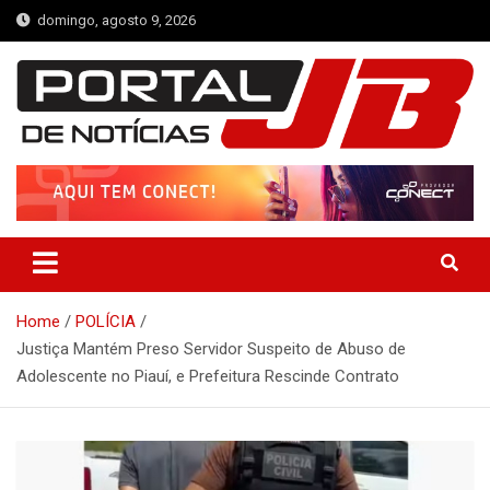
Skip
domingo, agosto 9, 2026
to
content
Portal de Notícias JB
Notícias de Simplício Mendes e Região
Home
POLÍCIA
Justiça Mantém Preso Servidor Suspeito de Abuso de
Adolescente no Piauí, e Prefeitura Rescinde Contrato