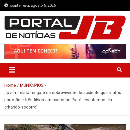
Skip
quinta-feira, agosto 6, 2026
to
content
Portal de Notícias JB
Notícias de Simplício Mendes e Região
Home
MUNICIPIOS
Jovem relata resgate de sobrevivente de acidente que matou
pai, mãe e três filhos em riacho no Piauí: ‘escutamos ela
gritando socorro’