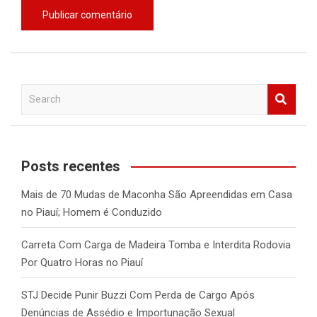
S
e
a
r
c
Posts recentes
h
Mais de 70 Mudas de Maconha São Apreendidas em Casa
no Piauí; Homem é Conduzido
Carreta Com Carga de Madeira Tomba e Interdita Rodovia
Por Quatro Horas no Piauí
STJ Decide Punir Buzzi Com Perda de Cargo Após
Denúncias de Assédio e Importunação Sexual