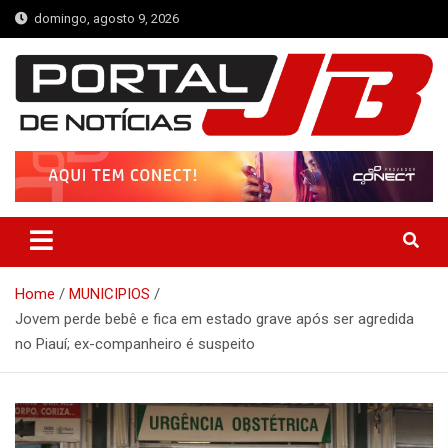
Skip
domingo, agosto 9, 2026
to
content
Portal de Notícias JB
Notícias de Simplício Mendes e Região
Home
MUNICIPIOS
Jovem perde bebê e fica em estado grave após ser agredida
no Piauí; ex-companheiro é suspeito