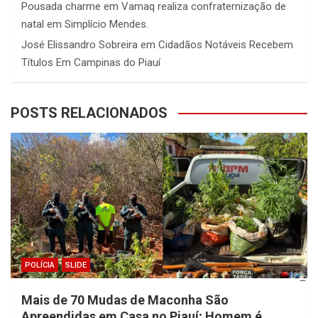
Pousada charme
em
Vamaq realiza confraternização de
natal em Simplício Mendes.
José Elissandro Sobreira
em
Cidadãos Notáveis Recebem
Títulos Em Campinas do Piauí
POSTS RELACIONADOS
POLÍCIA
SLIDE
Mais de 70 Mudas de Maconha São
Apreendidas em Casa no Piauí; Homem é