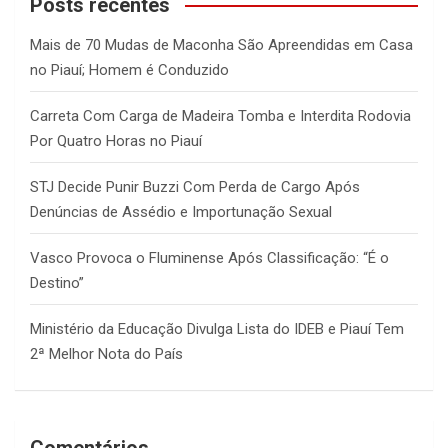
c
Posts recentes
h
Mais de 70 Mudas de Maconha São Apreendidas em Casa
no Piauí; Homem é Conduzido
Carreta Com Carga de Madeira Tomba e Interdita Rodovia
Por Quatro Horas no Piauí
STJ Decide Punir Buzzi Com Perda de Cargo Após
Denúncias de Assédio e Importunação Sexual
Vasco Provoca o Fluminense Após Classificação: “É o
Destino”
Ministério da Educação Divulga Lista do IDEB e Piauí Tem
2ª Melhor Nota do País
Comentários