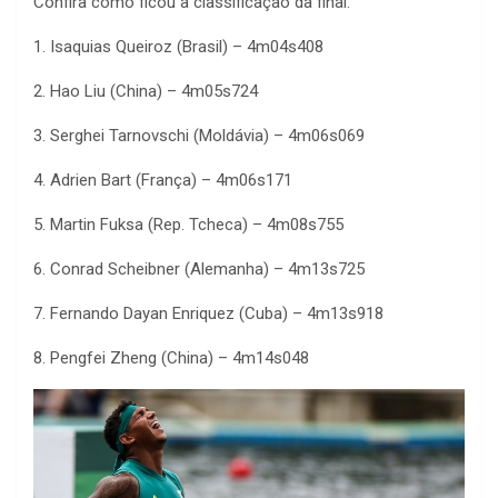
Confira como ficou a classificação da final:
1. Isaquias Queiroz (Brasil) – 4m04s408
2. Hao Liu (China) – 4m05s724
3. Serghei Tarnovschi (Moldávia) – 4m06s069
4. Adrien Bart (França) – 4m06s171
5. Martin Fuksa (Rep. Tcheca) – 4m08s755
6. Conrad Scheibner (Alemanha) – 4m13s725
7. Fernando Dayan Enriquez (Cuba) – 4m13s918
8. Pengfei Zheng (China) – 4m14s048