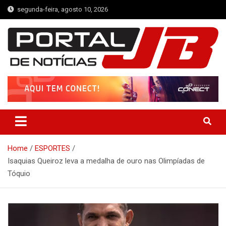
Skip
segunda-feira, agosto 10, 2026
to
content
Portal de Notícias JB
Notícias de Simplício Mendes e Região
Home
ESPORTES
Isaquias Queiroz leva a medalha de ouro nas Olimpíadas de
Tóquio