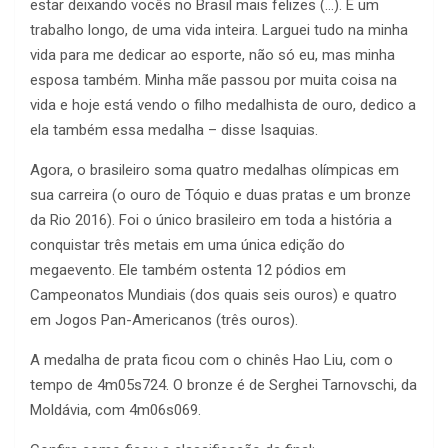
estar deixando vocês no Brasil mais felizes (…). É um
trabalho longo, de uma vida inteira. Larguei tudo na minha
vida para me dedicar ao esporte, não só eu, mas minha
esposa também. Minha mãe passou por muita coisa na
vida e hoje está vendo o filho medalhista de ouro, dedico a
ela também essa medalha – disse Isaquias.
Agora, o brasileiro soma quatro medalhas olímpicas em
sua carreira (o ouro de Tóquio e duas pratas e um bronze
da Rio 2016). Foi o único brasileiro em toda a história a
conquistar três metais em uma única edição do
megaevento. Ele também ostenta 12 pódios em
Campeonatos Mundiais (dos quais seis ouros) e quatro
em Jogos Pan-Americanos (três ouros).
A medalha de prata ficou com o chinês Hao Liu, com o
tempo de 4m05s724. O bronze é de Serghei Tarnovschi, da
Moldávia, com 4m06s069.