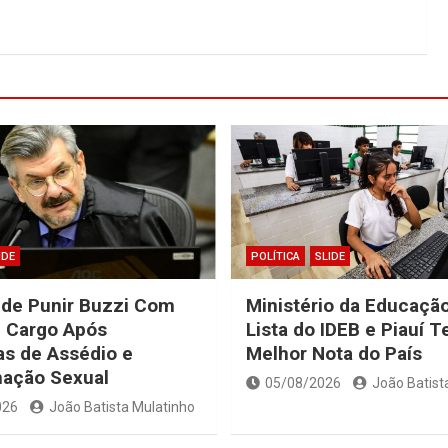
IDE
POLÍTICA
SLIDE
ide Punir Buzzi Com
Ministério da Educação
 Cargo Após
Lista do IDEB e Piauí 
s de Assédio e
Melhor Nota do País
nação Sexual
05/08/2026
João Batist
026
João Batista Mulatinho