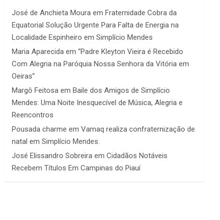
José de Anchieta Moura
em
Fraternidade Cobra da
Equatorial Solução Urgente Para Falta de Energia na
Localidade Espinheiro em Simplício Mendes
Maria Aparecida
em
“Padre Kleyton Vieira é Recebido
Com Alegria na Paróquia Nossa Senhora da Vitória em
Oeiras”
Margô Feitosa
em
Baile dos Amigos de Simplício
Mendes: Uma Noite Inesquecível de Música, Alegria e
Reencontros
Pousada charme
em
Vamaq realiza confraternização de
natal em Simplício Mendes.
José Elissandro Sobreira
em
Cidadãos Notáveis
Recebem Títulos Em Campinas do Piauí