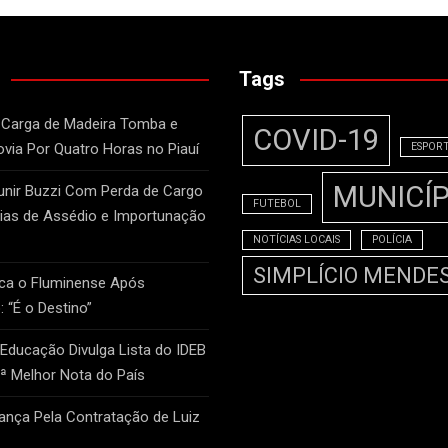
Tags
 Carga de Madeira Tomba e
COVID-19
ovia Por Quatro Horas no Piauí
ESPOR
MUNICÍP
unir Buzzi Com Perda de Cargo
FUTEBOL
as de Assédio e Importunação
NOTÍCIAS LOCAIS
POLÍCIA
SIMPLÍCIO MENDE
ca o Fluminense Após
: “É o Destino”
 Educação Divulga Lista do IDEB
2ª Melhor Nota do País
nça Pela Contratação de Luiz