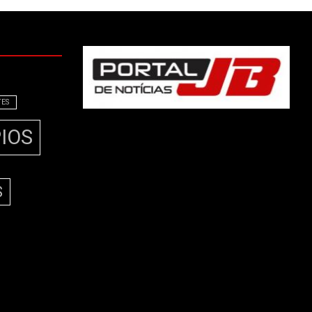
TES
IOS
S