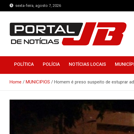
Skip
sexta-feira, agosto 7, 2026
to
content
Portal de Notícias JB
Notícias de Simplício Mendes e Região
POLÍTICA
POLÍCIA
NOTÍCIAS LOCAIS
MUNICÍP
Home
MUNICIPIOS
Homem é preso suspeito de estuprar ad