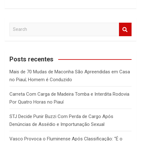
S
e
a
r
c
Posts recentes
h
Mais de 70 Mudas de Maconha São Apreendidas em Casa
no Piauí; Homem é Conduzido
Carreta Com Carga de Madeira Tomba e Interdita Rodovia
Por Quatro Horas no Piauí
STJ Decide Punir Buzzi Com Perda de Cargo Após
Denúncias de Assédio e Importunação Sexual
Vasco Provoca o Fluminense Após Classificação: “É o