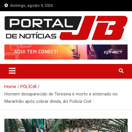
Skip
domingo, agosto 9, 2026
to
content
Portal de Notícias JB
Notícias de Simplício Mendes e Região
Home
POLÍCIA
Homem desaparecido de Teresina é morto e enterrado no
Maranhão após cobrar dívida, diz Polícia Civil