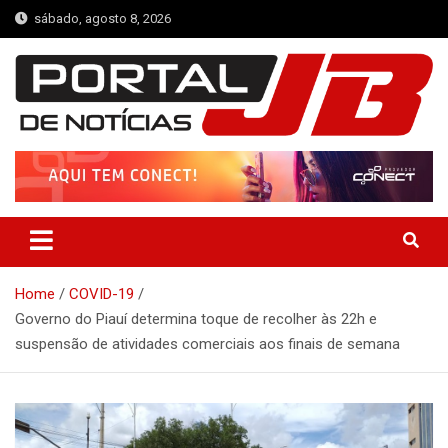
Skip
sábado, agosto 8, 2026
to
content
Portal de Notícias JB
Notícias de Simplício Mendes e Região
Home
COVID-19
Governo do Piauí determina toque de recolher às 22h e
suspensão de atividades comerciais aos finais de semana