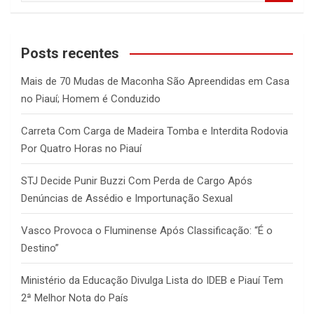
a
r
c
Posts recentes
h
Mais de 70 Mudas de Maconha São Apreendidas em Casa
no Piauí; Homem é Conduzido
Carreta Com Carga de Madeira Tomba e Interdita Rodovia
Por Quatro Horas no Piauí
STJ Decide Punir Buzzi Com Perda de Cargo Após
Denúncias de Assédio e Importunação Sexual
Vasco Provoca o Fluminense Após Classificação: “É o
Destino”
Ministério da Educação Divulga Lista do IDEB e Piauí Tem
2ª Melhor Nota do País