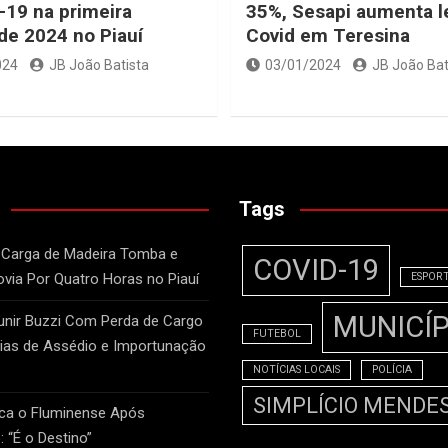
-19 na primeira
35%, Sesapi aumenta l
e 2024 no Piauí
Covid em Teresina
024
JB João Batista
03/01/2024
JB João Bat
Tags
 Carga de Madeira Tomba e
COVID-19
ovia Por Quatro Horas no Piauí
ESPOR
MUNICÍP
unir Buzzi Com Perda de Cargo
FUTEBOL
as de Assédio e Importunação
NOTÍCIAS LOCAIS
POLÍCIA
SIMPLÍCIO MENDE
ca o Fluminense Após
: “É o Destino”