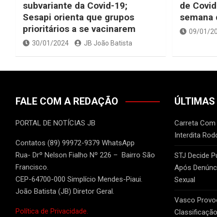
subvariante da Covid-19;
de Covid
Sesapi orienta que grupos
semana d
prioritários a se vacinarem
09/01/2
30/01/2024
JB João Batista
FALE COM A REDAÇÃO
ÚLTIMAS
PORTAL DE NOTÍCIAS JB
Carreta Com
Interdita Rod
Contatos (89) 99972-9379 WhatsApp
Rua- Drº Nelson Fialho Nº 226 – Bairro São
STJ Decide P
Francisco.
Após Denúnci
CEP-64700-000 Simplício Mendes-Piaui.
Sexual
João Batista (JB) Diretor Geral.
Vasco Provo
Política de Privacidade.
Classificação