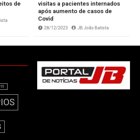
eitos de
visitas a pacientes internados
após aumento de casos de
Covid
ista
28/12/2023
JB João Batista
TES
IOS
S