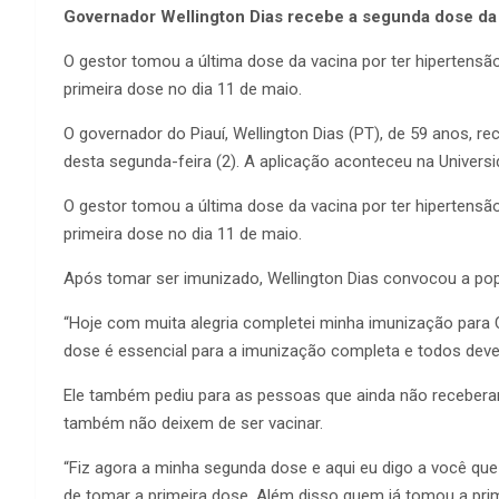
Governador Wellington Dias recebe a segunda dose da
O gestor tomou a última dose da vacina por ter hipertensã
primeira dose no dia 11 de maio.
O governador do Piauí, Wellington Dias (PT), de 59 anos, r
desta segunda-feira (2). A aplicação aconteceu na Universi
O gestor tomou a última dose da vacina por ter hipertensã
primeira dose no dia 11 de maio.
Após tomar ser imunizado, Wellington Dias convocou a pop
“Hoje com muita alegria completei minha imunização para
dose é essencial para a imunização completa e todos deve
Ele também pediu para as pessoas que ainda não receberam
também não deixem de ser vacinar.
“Fiz agora a minha segunda dose e aqui eu digo a você que
de tomar a primeira dose. Além disso quem já tomou a pr