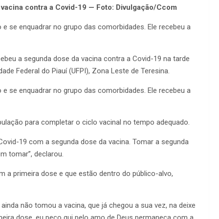
 vacina contra a Covid-19 — Foto: Divulgação/Ccom
o e se enquadrar no grupo das comorbidades. Ele recebeu a
ecebeu a segunda dose da vacina contra a Covid-19 na tarde
dade Federal do Piauí (UFPI), Zona Leste de Teresina.
o e se enquadrar no grupo das comorbidades. Ele recebeu a
ulação para completar o ciclo vacinal no tempo adequado.
 Covid-19 com a segunda dose da vacina. Tomar a segunda
m tomar”, declarou.
 a primeira dose e que estão dentro do público-alvo,
 ainda não tomou a vacina, que já chegou a sua vez, na deixe
imeira dose, eu peço qui pelo amo de Deus permaneça com a