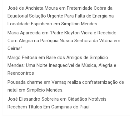
José de Anchieta Moura
em
Fraternidade Cobra da
Equatorial Solução Urgente Para Falta de Energia na
Localidade Espinheiro em Simplício Mendes
Maria Aparecida
em
“Padre Kleyton Vieira é Recebido
Com Alegria na Paróquia Nossa Senhora da Vitória em
Oeiras”
Margô Feitosa
em
Baile dos Amigos de Simplício
Mendes: Uma Noite Inesquecível de Música, Alegria e
Reencontros
Pousada charme
em
Vamaq realiza confraternização de
natal em Simplício Mendes.
José Elissandro Sobreira
em
Cidadãos Notáveis
Recebem Títulos Em Campinas do Piauí