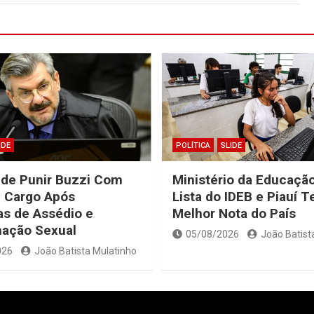
IDE
POLÍTICA
SLIDE
ide Punir Buzzi Com
Ministério da Educação
 Cargo Após
Lista do IDEB e Piauí 
s de Assédio e
Melhor Nota do País
nação Sexual
05/08/2026
João Batist
026
João Batista Mulatinho