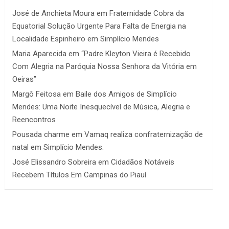
José de Anchieta Moura
em
Fraternidade Cobra da
Equatorial Solução Urgente Para Falta de Energia na
Localidade Espinheiro em Simplício Mendes
Maria Aparecida
em
“Padre Kleyton Vieira é Recebido
Com Alegria na Paróquia Nossa Senhora da Vitória em
Oeiras”
Margô Feitosa
em
Baile dos Amigos de Simplício
Mendes: Uma Noite Inesquecível de Música, Alegria e
Reencontros
Pousada charme
em
Vamaq realiza confraternização de
natal em Simplício Mendes.
José Elissandro Sobreira
em
Cidadãos Notáveis
Recebem Títulos Em Campinas do Piauí