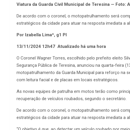
Viatura da Guarda Civil Municipal de Teresina — Foto:
De acordo com o coronel, o motopatrulhamento será compos
estratégicos da cidade para atuar na resposta imediata a al
Por Izabella Lima*, g1 PI
13/11/2024 12h47 Atualizado há uma hora
O Coronel Wagner Torres, escolhido pelo prefeito eleito Silv
Segurança Pública de Teresina, anunciou na quarta-feira (1
motopatrulhamento da Guarda Municipal para reforço na se
com leitura facial e de placas em locais estratégicos.
As novas equipes de patrulha em motos terão como principa
recuperação de veículos roubados, segundo o secretário.
De acordo com o coronel, o motopatrulhamento será compos
estratégicos da cidade para atuar na resposta imediata a al
“O objetivo é que, ao detectar um veículo roubado por me