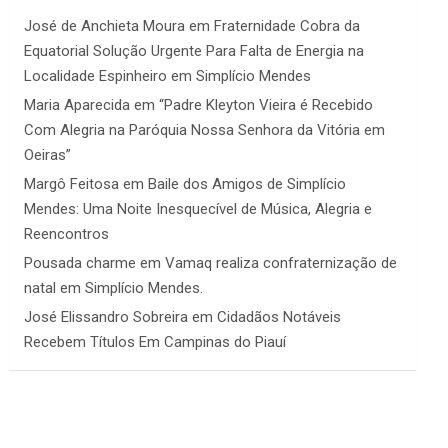
José de Anchieta Moura
em
Fraternidade Cobra da
Equatorial Solução Urgente Para Falta de Energia na
Localidade Espinheiro em Simplício Mendes
Maria Aparecida
em
“Padre Kleyton Vieira é Recebido
Com Alegria na Paróquia Nossa Senhora da Vitória em
Oeiras”
Margô Feitosa
em
Baile dos Amigos de Simplício
Mendes: Uma Noite Inesquecível de Música, Alegria e
Reencontros
Pousada charme
em
Vamaq realiza confraternização de
natal em Simplício Mendes.
José Elissandro Sobreira
em
Cidadãos Notáveis
Recebem Títulos Em Campinas do Piauí