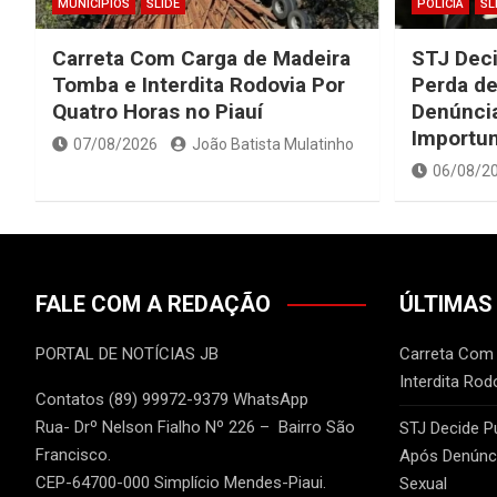
MUNICIPIOS
SLIDE
POLÍCIA
SL
Carreta Com Carga de Madeira
STJ Dec
Tomba e Interdita Rodovia Por
Perda de
Quatro Horas no Piauí
Denúncia
Importu
07/08/2026
João Batista Mulatinho
06/08/2
FALE COM A REDAÇÃO
ÚLTIMAS
PORTAL DE NOTÍCIAS JB
Carreta Com
Interdita Rod
Contatos (89) 99972-9379 WhatsApp
Rua- Drº Nelson Fialho Nº 226 – Bairro São
STJ Decide P
Francisco.
Após Denúnci
CEP-64700-000 Simplício Mendes-Piaui.
Sexual