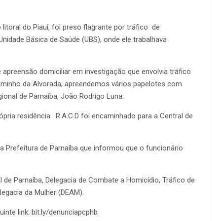
toral do Piauí, foi preso flagrante por tráfico de
 Unidade Básica de Saúde (UBS), onde ele trabalhava
preensão domiciliar em investigação que envolvia tráfico
 Caminho da Alvorada, apreendemos vários papelotes com
gional de Parnaíba, João Rodrigo Luna.
ópria residência. R.A.C.D foi encaminhado para a Central de
 Prefeitura de Parnaíba que informou que o funcionário
l de Parnaíba, Delegacia de Combate a Homicídio, Tráfico de
legacia da Mulher (DEAM).
inte link: bit.ly/denunciapcphb