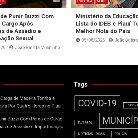
IDE
POLÍTICA
SLIDE
ide Punir Buzzi Com
Ministério da Educação
 Cargo Após
Lista do IDEB e Piauí 
s de Assédio e
Melhor Nota do País
nação Sexual
05/08/2026
João Batist
026
João Batista Mulatinho
Tags
 Carga de Madeira Tomba e
COVID-19
ovia Por Quatro Horas no Piauí
ESPOR
MUNICÍP
unir Buzzi Com Perda de Cargo
FUTEBOL
as de Assédio e Importunação
NOTÍCIAS LOCAIS
POLÍCIA