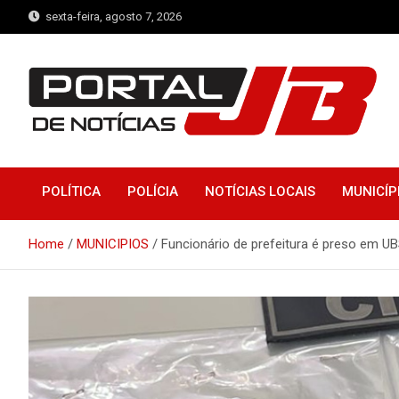
Skip
sexta-feira, agosto 7, 2026
to
content
Portal de Notícias JB
Notícias de Simplício Mendes e Região
POLÍTICA
POLÍCIA
NOTÍCIAS LOCAIS
MUNICÍP
Home
MUNICIPIOS
Funcionário de prefeitura é preso em UB