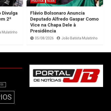
POLÍTICA
SLIDE
 Divulga
Flávio Bolsonaro Anuncia
Tem 2ª
Deputado Alfredo Gaspar Como
Vice na Chapa Dele à
Presidência
a Mulatinho
05/08/2026
João Batista Mulatinho
TES
IOS