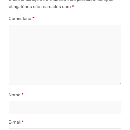
obrigatórios são marcados com
*
Comentário
*
Nome
*
E-mail
*