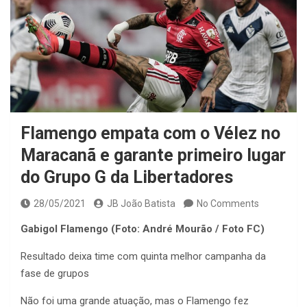
Flamengo empata com o Vélez no
Maracanã e garante primeiro lugar
do Grupo G da Libertadores
28/05/2021
JB João Batista
No Comments
Gabigol Flamengo (Foto: André Mourão / Foto FC)
Resultado deixa time com quinta melhor campanha da
fase de grupos
Não foi uma grande atuação, mas o Flamengo fez