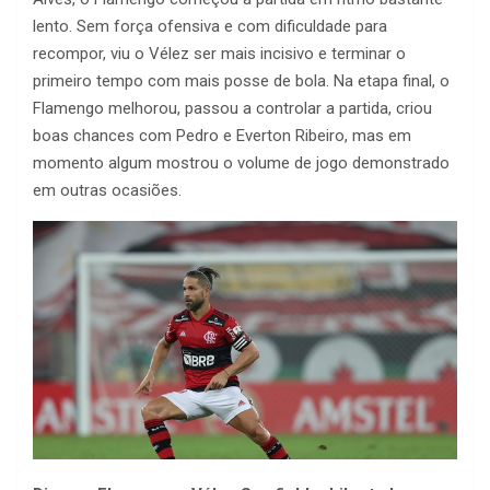
lento. Sem força ofensiva e com dificuldade para
recompor, viu o Vélez ser mais incisivo e terminar o
primeiro tempo com mais posse de bola. Na etapa final, o
Flamengo melhorou, passou a controlar a partida, criou
boas chances com Pedro e Everton Ribeiro, mas em
momento algum mostrou o volume de jogo demonstrado
em outras ocasiões.