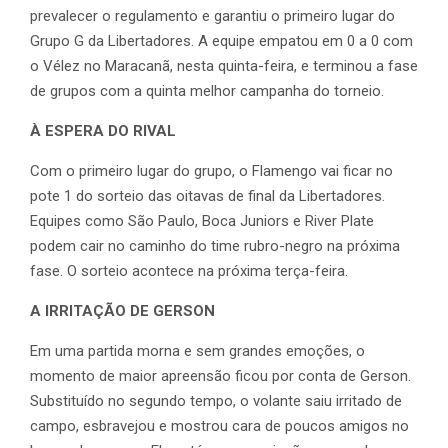
prevalecer o regulamento e garantiu o primeiro lugar do
Grupo G da Libertadores. A equipe empatou em 0 a 0 com
o Vélez no Maracanã, nesta quinta-feira, e terminou a fase
de grupos com a quinta melhor campanha do torneio.
À ESPERA DO RIVAL
Com o primeiro lugar do grupo, o Flamengo vai ficar no
pote 1 do sorteio das oitavas de final da Libertadores.
Equipes como São Paulo, Boca Juniors e River Plate
podem cair no caminho do time rubro-negro na próxima
fase. O sorteio acontece na próxima terça-feira.
A IRRITAÇÃO DE GERSON
Em uma partida morna e sem grandes emoções, o
momento de maior apreensão ficou por conta de Gerson.
Substituído no segundo tempo, o volante saiu irritado de
campo, esbravejou e mostrou cara de poucos amigos no