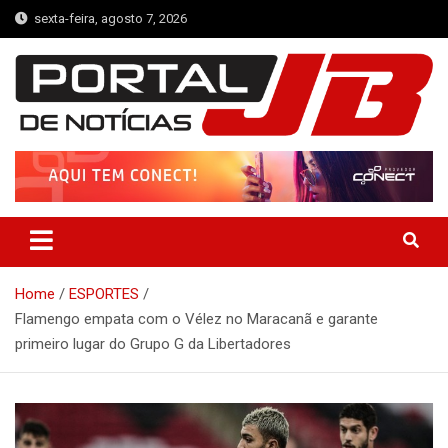
Skip
sexta-feira, agosto 7, 2026
to
content
Portal de Notícias JB
Notícias de Simplício Mendes e Região
Home
ESPORTES
Flamengo empata com o Vélez no Maracanã e garante
primeiro lugar do Grupo G da Libertadores