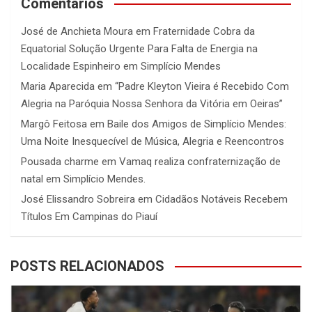
Comentários
José de Anchieta Moura
em
Fraternidade Cobra da
Equatorial Solução Urgente Para Falta de Energia na
Localidade Espinheiro em Simplício Mendes
Maria Aparecida
em
“Padre Kleyton Vieira é Recebido Com
Alegria na Paróquia Nossa Senhora da Vitória em Oeiras”
Margô Feitosa
em
Baile dos Amigos de Simplício Mendes:
Uma Noite Inesquecível de Música, Alegria e Reencontros
Pousada charme
em
Vamaq realiza confraternização de
natal em Simplício Mendes.
José Elissandro Sobreira
em
Cidadãos Notáveis Recebem
Títulos Em Campinas do Piauí
POSTS RELACIONADOS