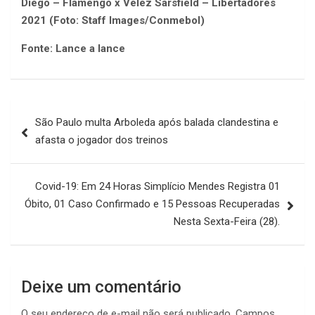
Diego – Flamengo x Vélez Sarsfield – Libertadores
2021 (Foto: Staff Images/Conmebol)
Fonte: Lance a lance
Navegação
São Paulo multa Arboleda após balada clandestina e
de
afasta o jogador dos treinos
Post
Covid-19: Em 24 Horas Simplício Mendes Registra 01
Óbito, 01 Caso Confirmado e 15 Pessoas Recuperadas
Nesta Sexta-Feira (28).
Deixe um comentário
O seu endereço de e-mail não será publicado.
Campos