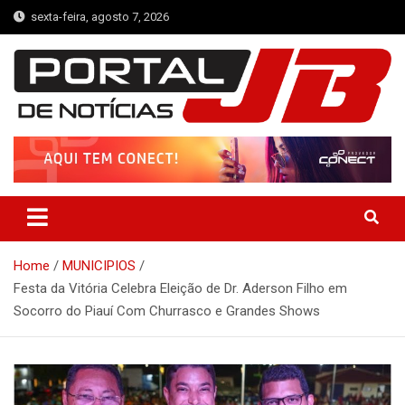
Skip
sexta-feira, agosto 7, 2026
to
content
Portal de Notícias JB
Notícias de Simplício Mendes e Região
Home
MUNICIPIOS
Festa da Vitória Celebra Eleição de Dr. Aderson Filho em
Socorro do Piauí Com Churrasco e Grandes Shows