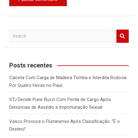
S
e
a
r
c
Posts recentes
h
Carreta Com Carga de Madeira Tomba e Interdita Rodovia
Por Quatro Horas no Piauí
STJ Decide Punir Buzzi Com Perda de Cargo Após
Denúncias de Assédio e Importunação Sexual
Vasco Provoca o Fluminense Após Classificação: “É o
Destino”