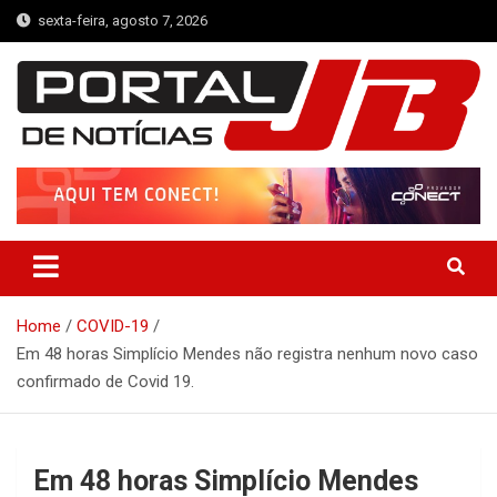
Skip
sexta-feira, agosto 7, 2026
to
content
Portal de Notícias JB
Notícias de Simplício Mendes e Região
Home
COVID-19
Em 48 horas Simplício Mendes não registra nenhum novo caso
confirmado de Covid 19.
Em 48 horas Simplício Mendes