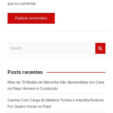
que eu comentar.
S
e
a
r
c
Posts recentes
h
Mais de 70 Mudas de Maconha São Apreendidas em Casa
no Piauí; Homem é Conduzido
Carreta Com Carga de Madeira Tomba e Interdita Rodovia
Por Quatro Horas no Piauí