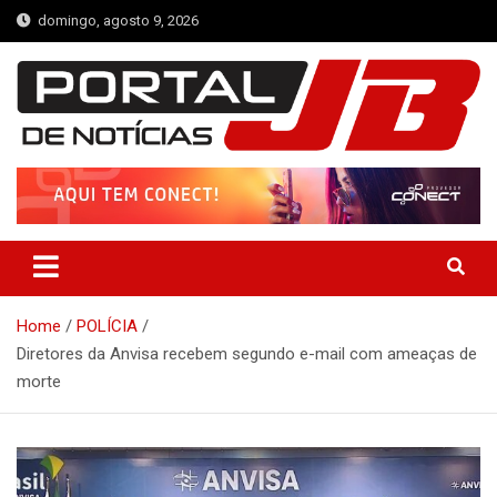
Skip
domingo, agosto 9, 2026
to
content
Portal de Notícias JB
Notícias de Simplício Mendes e Região
Home
POLÍCIA
Diretores da Anvisa recebem segundo e-mail com ameaças de
morte