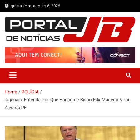
Skip
quinta-feira, agosto 6, 2026
to
content
Portal de Notícias JB
Notícias de Simplício Mendes e Região
Home
POLÍCIA
Digimais: Entenda Por Que Banco de Bispo Edir Macedo Virou
Alvo da PF