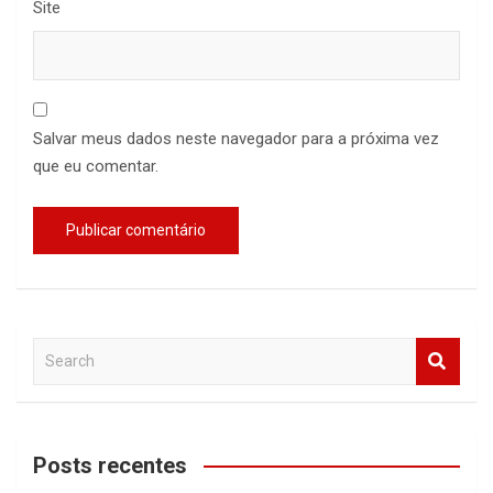
Site
Salvar meus dados neste navegador para a próxima vez
que eu comentar.
S
e
a
r
c
Posts recentes
h