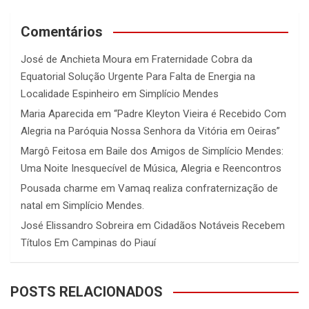
Comentários
José de Anchieta Moura
em
Fraternidade Cobra da
Equatorial Solução Urgente Para Falta de Energia na
Localidade Espinheiro em Simplício Mendes
Maria Aparecida
em
“Padre Kleyton Vieira é Recebido Com
Alegria na Paróquia Nossa Senhora da Vitória em Oeiras”
Margô Feitosa
em
Baile dos Amigos de Simplício Mendes:
Uma Noite Inesquecível de Música, Alegria e Reencontros
Pousada charme
em
Vamaq realiza confraternização de
natal em Simplício Mendes.
José Elissandro Sobreira
em
Cidadãos Notáveis Recebem
Títulos Em Campinas do Piauí
POSTS RELACIONADOS