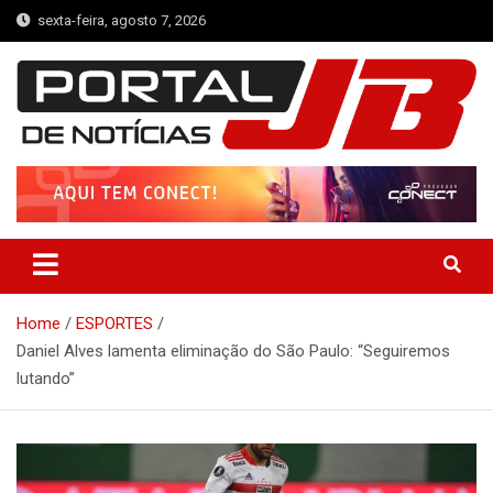
Skip
sexta-feira, agosto 7, 2026
to
content
Portal de Notícias JB
Notícias de Simplício Mendes e Região
Home
ESPORTES
Daniel Alves lamenta eliminação do São Paulo: “Seguiremos
lutando”