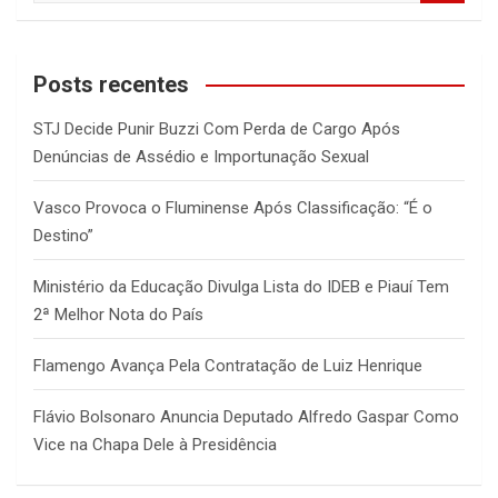
a
r
c
Posts recentes
h
STJ Decide Punir Buzzi Com Perda de Cargo Após
Denúncias de Assédio e Importunação Sexual
Vasco Provoca o Fluminense Após Classificação: “É o
Destino”
Ministério da Educação Divulga Lista do IDEB e Piauí Tem
2ª Melhor Nota do País
Flamengo Avança Pela Contratação de Luiz Henrique
Flávio Bolsonaro Anuncia Deputado Alfredo Gaspar Como
Vice na Chapa Dele à Presidência