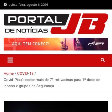
Skip
quinta-feira, agosto 6, 2026
to
content
Portal de Notícias JB
Notícias de Simplício Mendes e Região
Home
COVID-19
Covid: Piauí recebe mais de 71 mil vacinas para 1ª dose de
idosos e grupos da Segurança