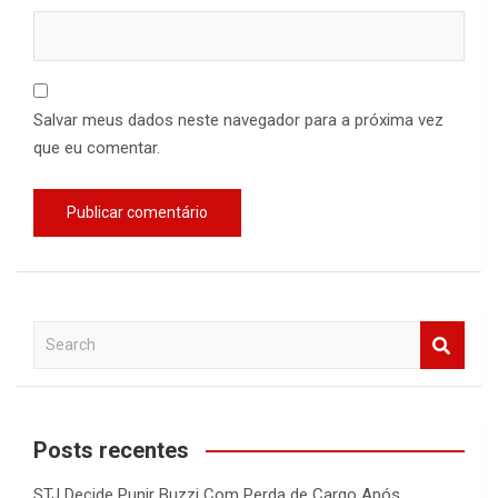
Salvar meus dados neste navegador para a próxima vez
que eu comentar.
S
e
a
r
c
Posts recentes
h
STJ Decide Punir Buzzi Com Perda de Cargo Após