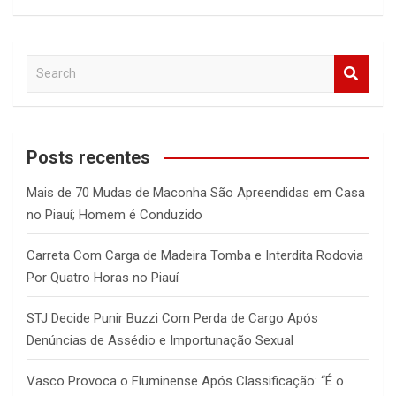
S
e
a
r
c
Posts recentes
h
Mais de 70 Mudas de Maconha São Apreendidas em Casa
no Piauí; Homem é Conduzido
Carreta Com Carga de Madeira Tomba e Interdita Rodovia
Por Quatro Horas no Piauí
STJ Decide Punir Buzzi Com Perda de Cargo Após
Denúncias de Assédio e Importunação Sexual
Vasco Provoca o Fluminense Após Classificação: “É o