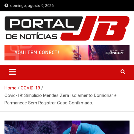
Skip
domingo, agosto 9, 2026
to
content
Portal de Notícias JB
Notícias de Simplício Mendes e Região
Home
COVID-19
Covid-19: Simplício Mendes Zera Isolamento Domiciliar e
Permanece Sem Registrar Caso Confirmado.